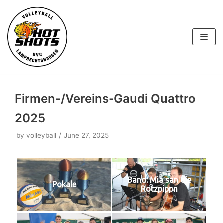
Skip
to
content
Firmen-/Vereins-Gaudi Quattro
2025
by
volleyball
June 27, 2025
Band: Mia san die
Pokale
Rotzpippn