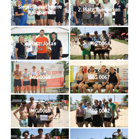
Sieger: Sweet Home
2. Platz: Die Gurken
Ballabama
3. Platz: Jösas
IMG 0064
IMG 0066
IMG 0067
IMG 0069
IMG 0062