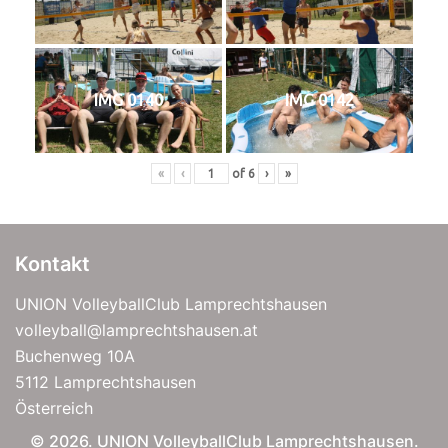
IMG 0140
IMG 0142
«
‹
of
6
›
»
Kontakt
UNION VolleyballClub Lamprechtshausen
volleyball@lamprechtshausen.at
Buchenweg 10A
5112 Lamprechtshausen
Österreich
© 2026. UNION VolleyballClub Lamprechtshausen.