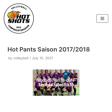
Skip
to
content
Hot Pants Saison 2017/2018
by
volleyball
July 10, 2021
f0bdbd57-a078-d0fe-
6ec6-e43abe6fce33