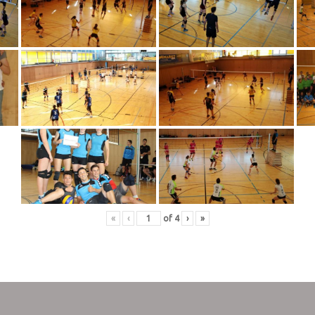
«
‹
of
4
›
»