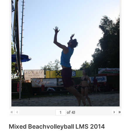
«
‹
›
»
of
43
Mixed Beachvolleyball LMS 2014