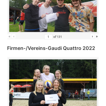
«
‹
›
»
of
131
Firmen-/Vereins-Gaudi Quattro 2022