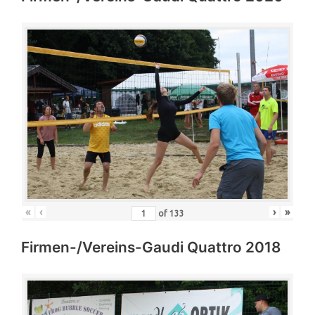
«
‹
›
»
of
133
Firmen-/Vereins-Gaudi Quattro 2018