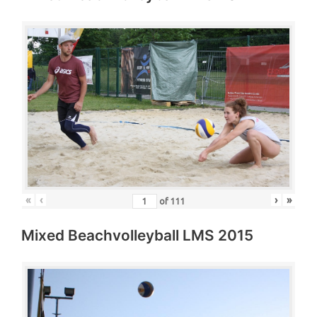
«
‹
›
»
of
111
Mixed Beachvolleyball LMS 2015