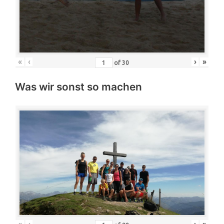
«
‹
›
»
of
30
Was wir sonst so machen