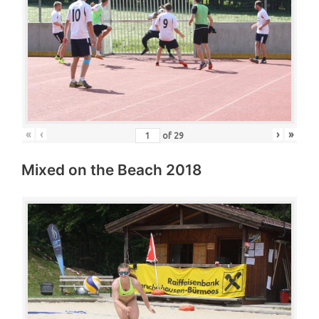
«
‹
›
»
of
29
Mixed on the Beach 2018