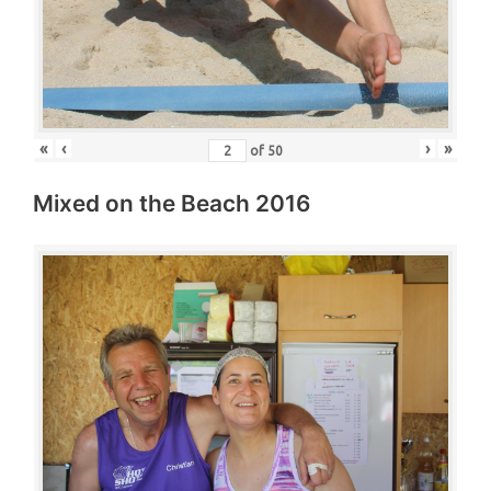
«
‹
›
»
of
50
Mixed on the Beach 2016