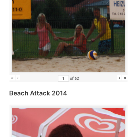
«
‹
›
»
of
62
Beach Attack 2014