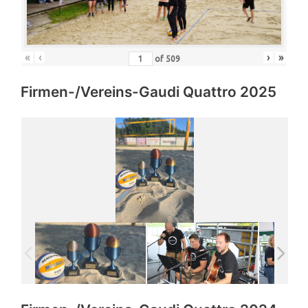
«
‹
›
»
of
509
Firmen-/Vereins-Gaudi Quattro 2025