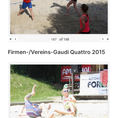
«
‹
›
»
of
168
Firmen-/Vereins-Gaudi Quattro 2015