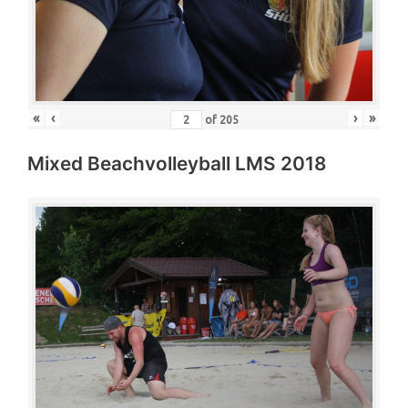
«
‹
›
»
of
205
Mixed Beachvolleyball LMS 2018