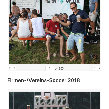
«
‹
›
»
of
203
Firmen-/Vereins-Soccer 2018