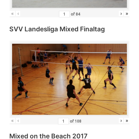
«
‹
›
»
of
84
SVV Landesliga Mixed Finaltag
«
‹
›
»
of
108
Mixed on the Beach 2017