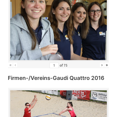
«
‹
›
»
of
75
Firmen-/Vereins-Gaudi Quattro 2016