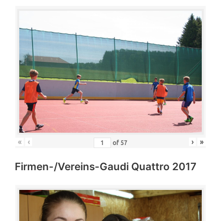
«
‹
›
»
of
57
Firmen-/Vereins-Gaudi Quattro 2017