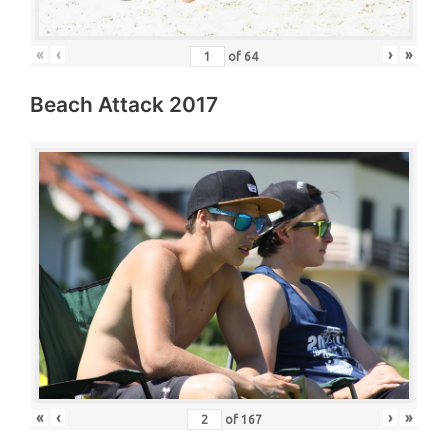
«
‹
›
»
of
64
Beach Attack 2017
«
‹
›
»
of
167