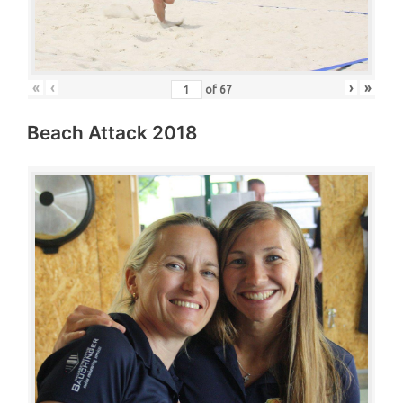
«
‹
›
»
of
67
Beach Attack 2018