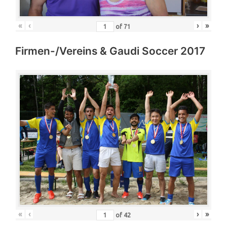
«
‹
›
»
of
71
Firmen-/Vereins & Gaudi Soccer 2017
«
‹
›
»
of
42