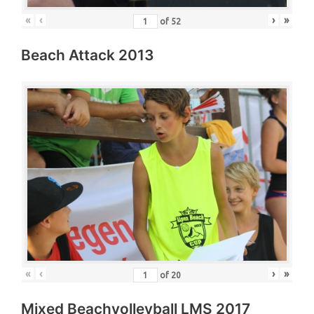
«
‹
›
»
of
52
Beach Attack 2013
«
‹
›
»
of
20
Mixed Beachvolleyball LMS 2017