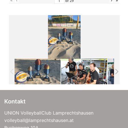
«
‹
›
»
of
29
Kontakt
UNION VolleyballClub Lamprechtshausen
volleyball@lamprechtshausen.at
Buchenweg 10A