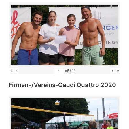
«
‹
›
»
of
305
Firmen-/Vereins-Gaudi Quattro 2020