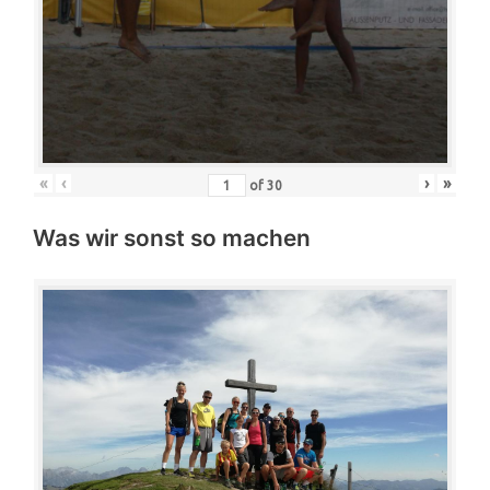
«
‹
›
»
of
30
Was wir sonst so machen