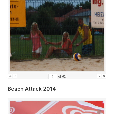
«
‹
›
»
of
62
Beach Attack 2014