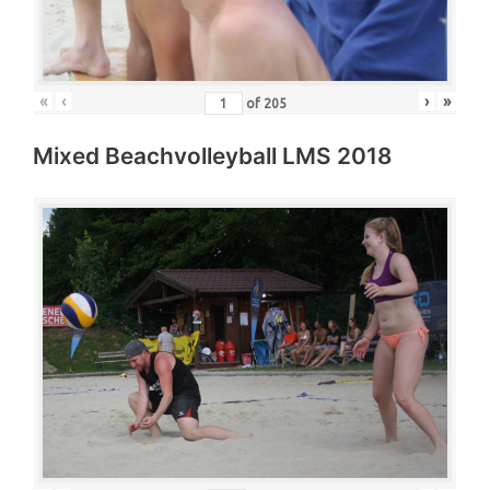
«
‹
›
»
of
205
Mixed Beachvolleyball LMS 2018