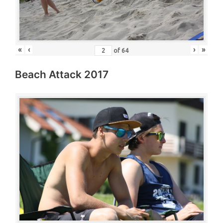
«
‹
›
»
of
64
Beach Attack 2017