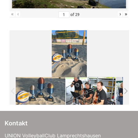
«
‹
›
»
of
29
Kontakt
UNION VolleyballClub Lamprechtshausen