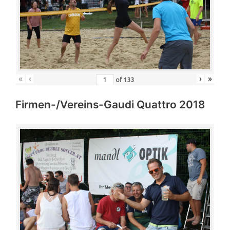
«
‹
›
»
of
133
Firmen-/Vereins-Gaudi Quattro 2018