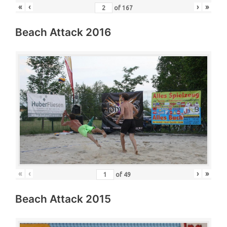
«
‹
›
»
of
167
Beach Attack 2016
«
‹
›
»
of
49
Beach Attack 2015