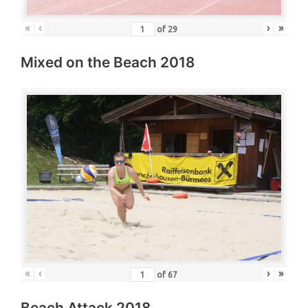
«
‹
›
»
of
29
Mixed on the Beach 2018
«
‹
›
»
of
67
Beach Attack 2018