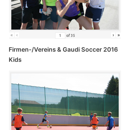
«
‹
›
»
of
35
Firmen-/Vereins & Gaudi Soccer 2016
Kids