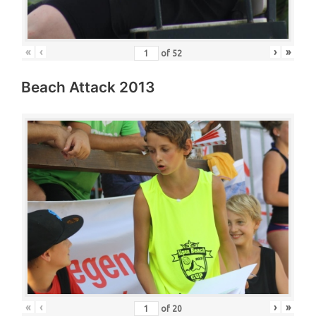
«
‹
›
»
of
52
Beach Attack 2013
«
‹
›
»
of
20