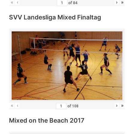
«
‹
›
»
of
84
SVV Landesliga Mixed Finaltag
«
‹
›
»
of
108
Mixed on the Beach 2017