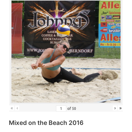
«
‹
›
»
of
50
Mixed on the Beach 2016