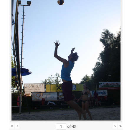
«
‹
›
»
of
43