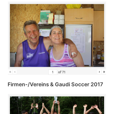
«
‹
›
»
of
71
Firmen-/Vereins & Gaudi Soccer 2017