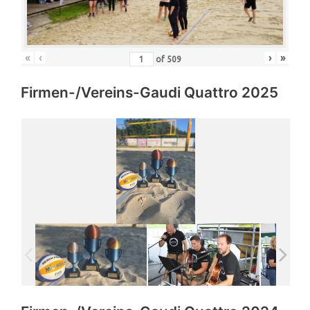
«
‹
›
»
of
509
Firmen-/Vereins-Gaudi Quattro 2025