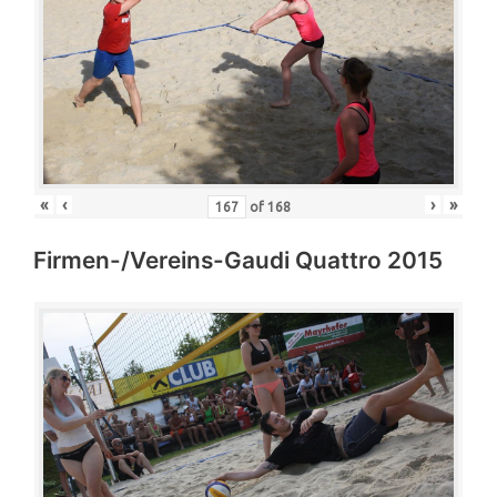
«
‹
›
»
of
168
Firmen-/Vereins-Gaudi Quattro 2015