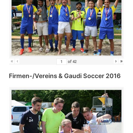
«
‹
›
»
of
42
Firmen-/Vereins & Gaudi Soccer 2016