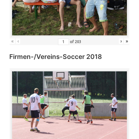
«
‹
›
»
of
203
Firmen-/Vereins-Soccer 2018