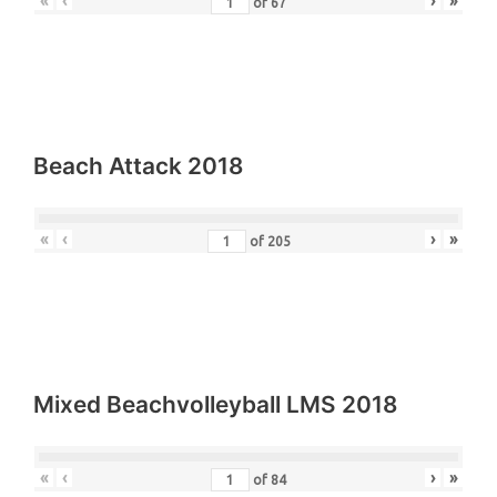
«
‹
›
»
of
67
Beach Attack 2018
«
‹
›
»
of
205
Mixed Beachvolleyball LMS 2018
«
‹
›
»
of
84