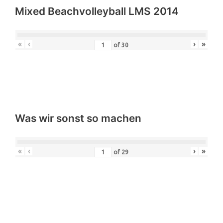
Mixed Beachvolleyball LMS 2014
«
‹
›
»
of
30
Was wir sonst so machen
«
‹
›
»
of
29