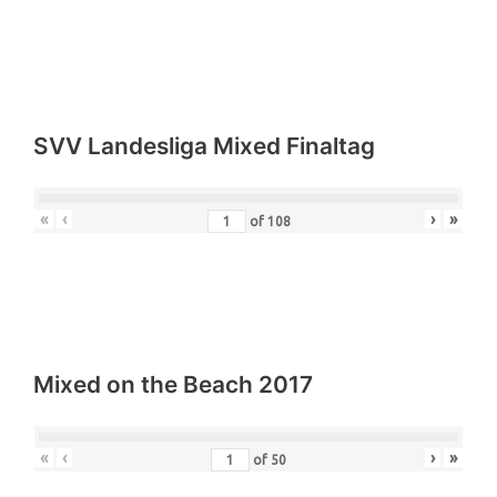
SVV Landesliga Mixed Finaltag
«
‹
›
»
of
108
Mixed on the Beach 2017
«
‹
›
»
of
50