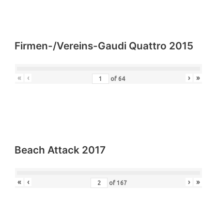
Firmen-/Vereins-Gaudi Quattro 2015
«
‹
›
»
of
64
Beach Attack 2017
«
‹
›
»
of
167