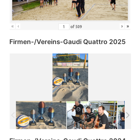
«
‹
›
»
of
509
Firmen-/Vereins-Gaudi Quattro 2025