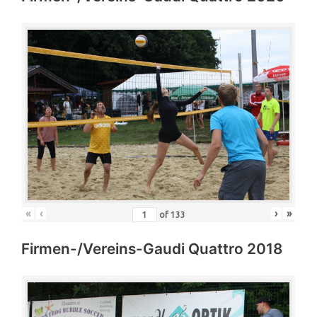
«
‹
›
»
of
133
Firmen-/Vereins-Gaudi Quattro 2018