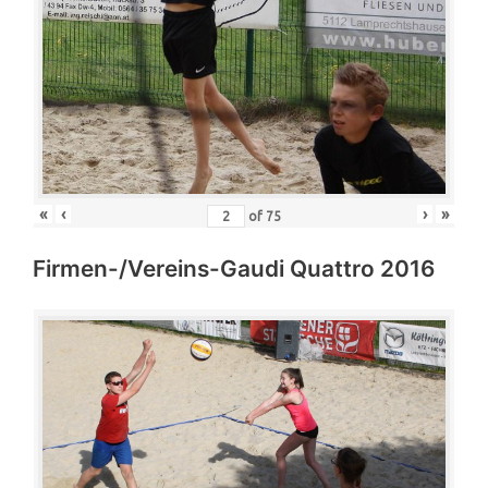
«
‹
›
»
of
75
Firmen-/Vereins-Gaudi Quattro 2016