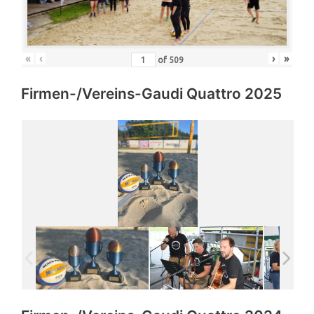
«
‹
›
»
of
509
Firmen-/Vereins-Gaudi Quattro 2025