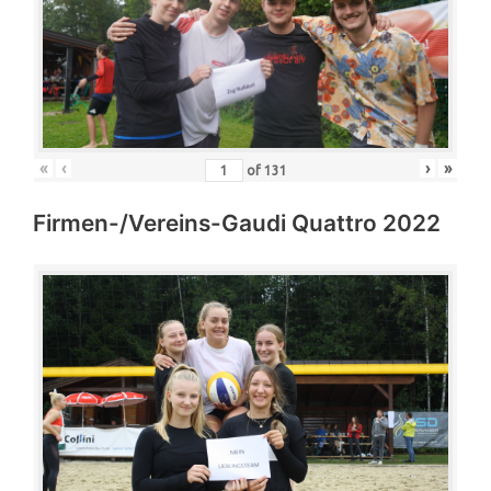
«
‹
›
»
of
131
Firmen-/Vereins-Gaudi Quattro 2022