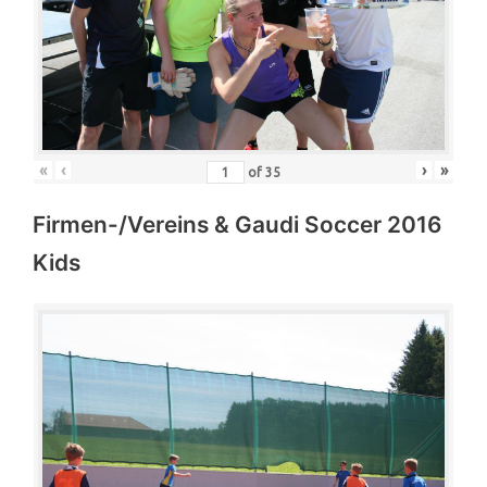
«
‹
›
»
of
35
Firmen-/Vereins & Gaudi Soccer 2016
Kids