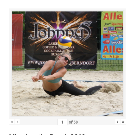
«
‹
›
»
of
50