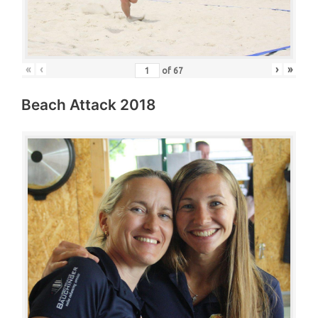
«
‹
›
»
of
67
Beach Attack 2018