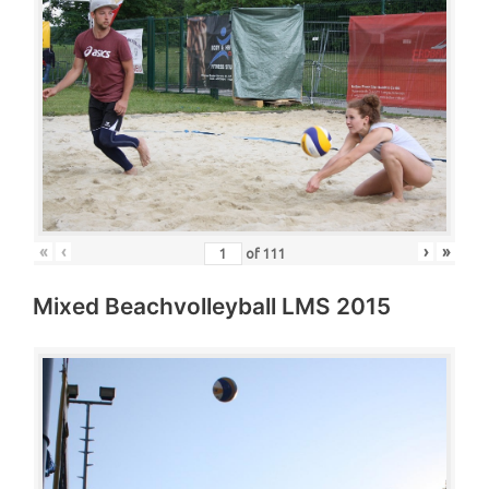
«
‹
›
»
of
111
Mixed Beachvolleyball LMS 2015