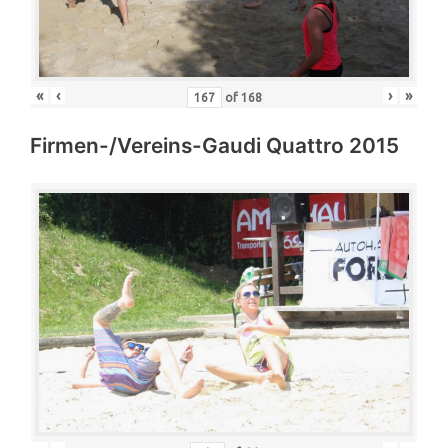
«
‹
›
»
of
168
Firmen-/Vereins-Gaudi Quattro 2015