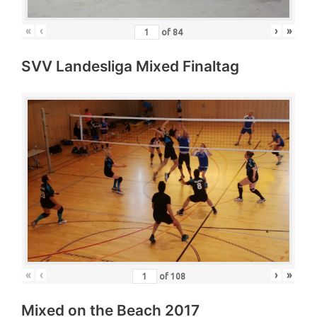
«
‹
›
»
of
84
SVV Landesliga Mixed Finaltag
«
‹
›
»
of
108
Mixed on the Beach 2017