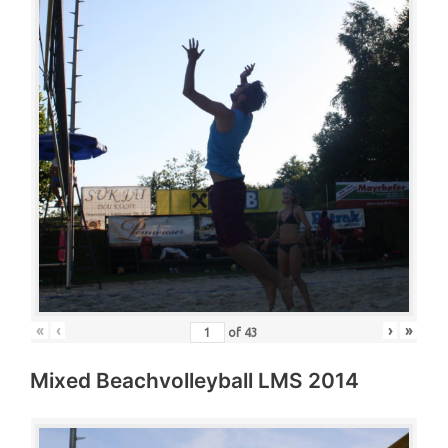
«
‹
›
»
of
43
Mixed Beachvolleyball LMS 2014