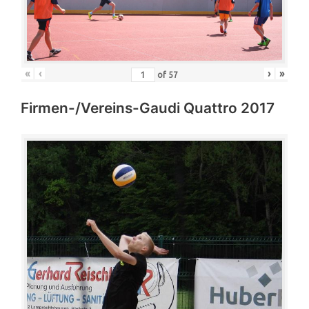
«
‹
›
»
of
57
Firmen-/Vereins-Gaudi Quattro 2017