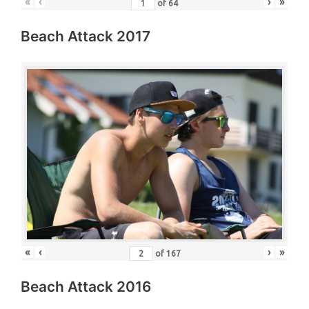
«
‹
›
»
of
64
Beach Attack 2017
«
‹
›
»
of
167
Beach Attack 2016