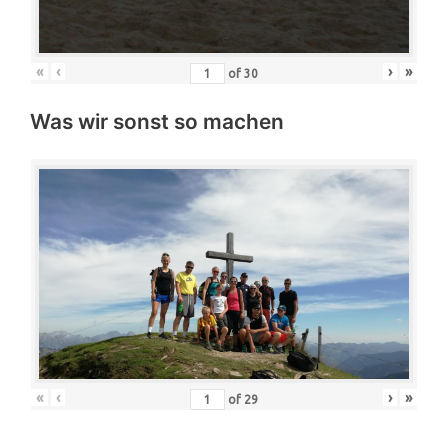
«
‹
›
»
of
30
Was wir sonst so machen
«
‹
›
»
of
29