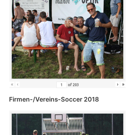
«
‹
›
»
of
203
Firmen-/Vereins-Soccer 2018