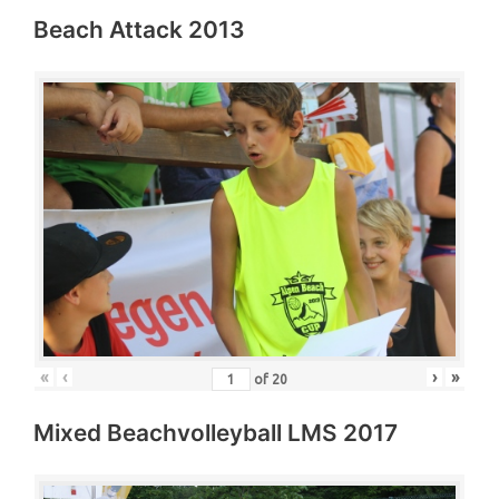
Beach Attack 2013
«
‹
›
»
of
20
Mixed Beachvolleyball LMS 2017