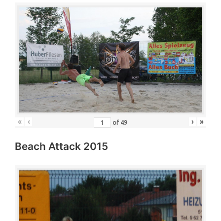
«
‹
›
»
of
49
Beach Attack 2015