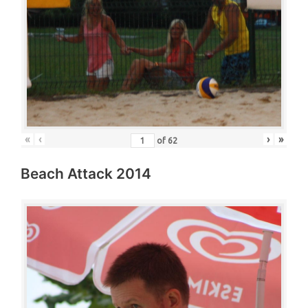
«
‹
›
»
of
62
Beach Attack 2014