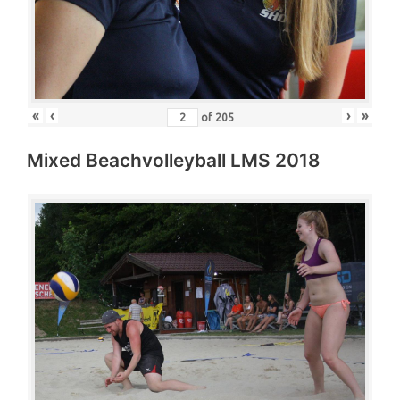
«
‹
›
»
of
205
Mixed Beachvolleyball LMS 2018