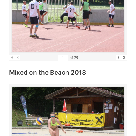
«
‹
›
»
of
29
Mixed on the Beach 2018