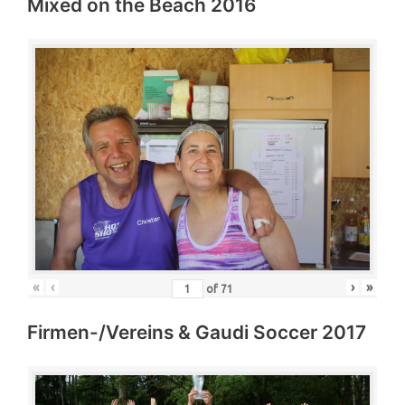
Mixed on the Beach 2016
«
‹
›
»
of
71
Firmen-/Vereins & Gaudi Soccer 2017