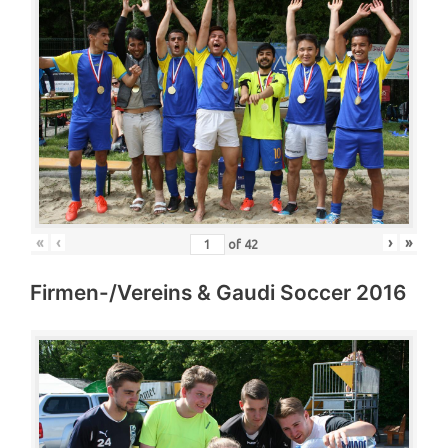
«
‹
›
»
of
42
Firmen-/Vereins & Gaudi Soccer 2016