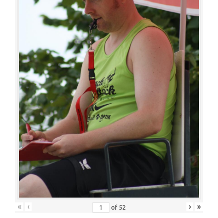
«
‹
›
»
of
52