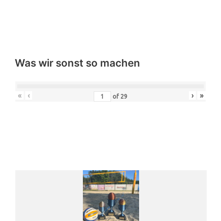
Was wir sonst so machen
«
‹
›
»
of
29