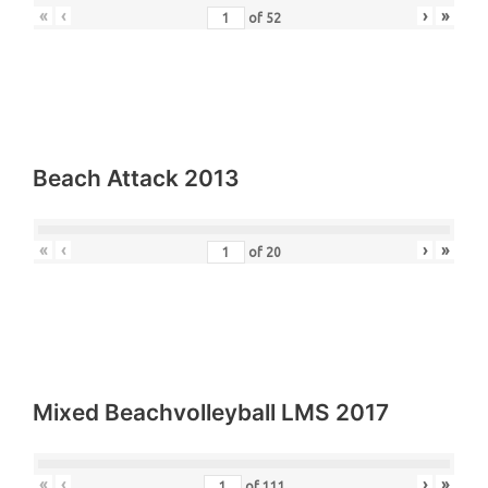
«
‹
›
»
of
52
Beach Attack 2013
«
‹
›
»
of
20
Mixed Beachvolleyball LMS 2017
«
‹
›
»
of
111