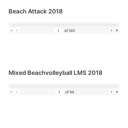
Beach Attack 2018
«
‹
›
»
of
205
Mixed Beachvolleyball LMS 2018
«
‹
›
»
of
84