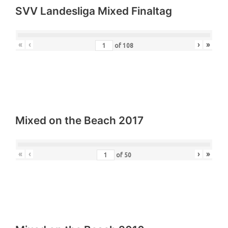
SVV Landesliga Mixed Finaltag
«
‹
›
»
of
108
Mixed on the Beach 2017
«
‹
›
»
of
50