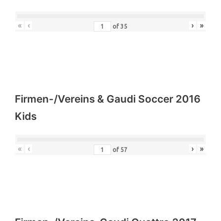
«
‹
›
»
of
35
Firmen-/Vereins & Gaudi Soccer 2016
Kids
«
‹
›
»
of
57