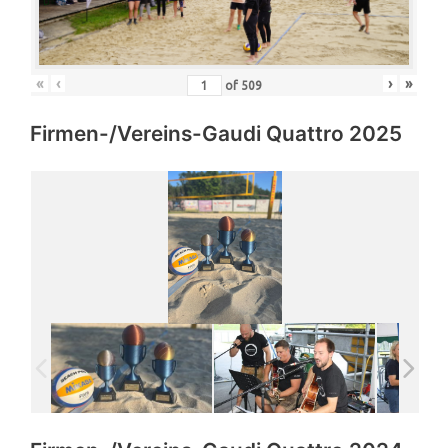
«
‹
›
»
of
509
Firmen-/Vereins-Gaudi Quattro 2025