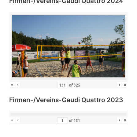
Firmen-/Vereins-Gaudi Quattro 2024
«
‹
›
»
of
325
Firmen-/Vereins-Gaudi Quattro 2023
«
‹
›
»
of
131