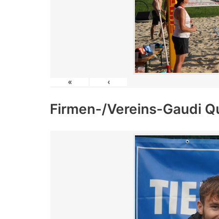
«
‹
Firmen-/Vereins-Gaudi Q