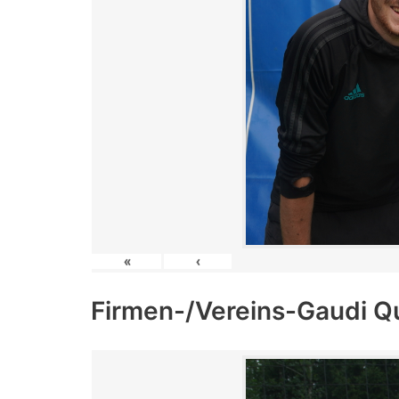
«
‹
Firmen-/Vereins-Gaudi Q