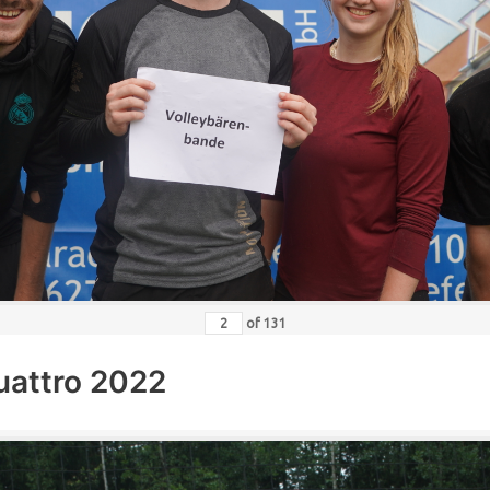
of
131
uattro 2022