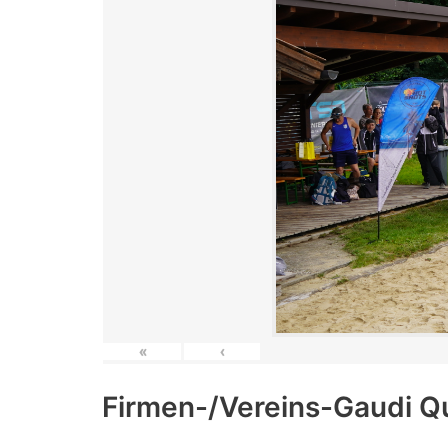
«
‹
Firmen-/Vereins-Gaudi Q