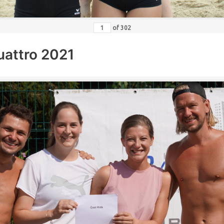
of
302
uattro 2021