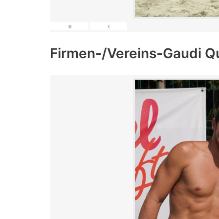
«
‹
Firmen-/Vereins-Gaudi Q