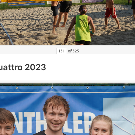
of
325
uattro 2023