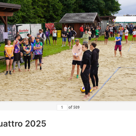
of
509
uattro 2025