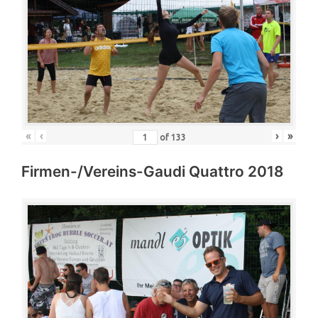
«
‹
›
»
of
133
Firmen-/Vereins-Gaudi Quattro 2018