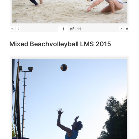
«
‹
›
»
of
111
Mixed Beachvolleyball LMS 2015