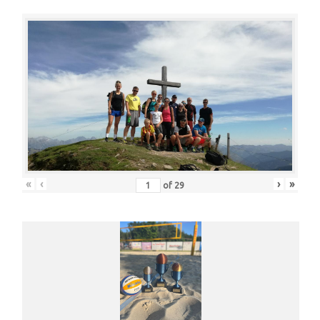
«
‹
›
»
of
29