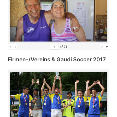
«
‹
›
»
of
71
Firmen-/Vereins & Gaudi Soccer 2017