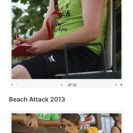
«
‹
›
»
of
52
Beach Attack 2013