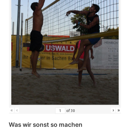
«
‹
›
»
of
30
Was wir sonst so machen