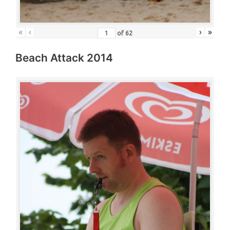
«
‹
›
»
of
62
Beach Attack 2014