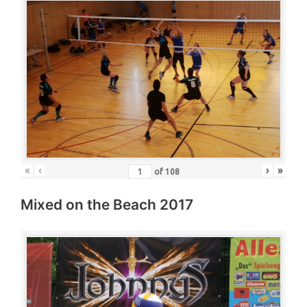
«
‹
›
»
of
108
Mixed on the Beach 2017