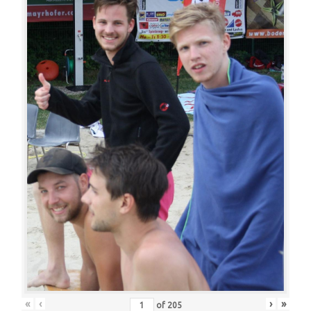
«
‹
›
»
of
205