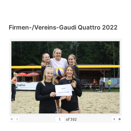
Firmen-/Vereins-Gaudi Quattro 2022
«
‹
›
»
of
302