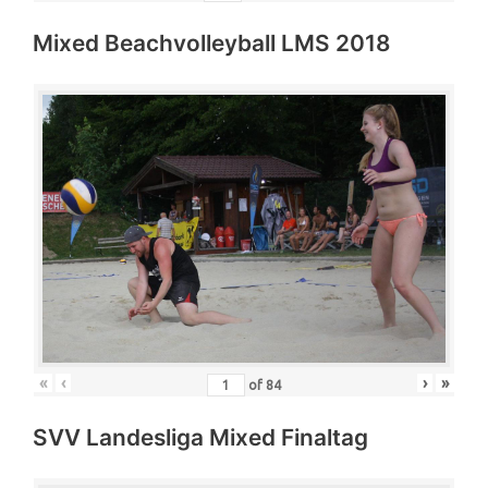
Mixed Beachvolleyball LMS 2018
«
‹
›
»
of
84
SVV Landesliga Mixed Finaltag