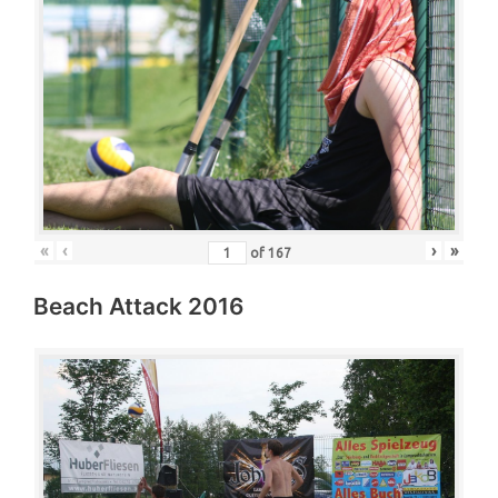
«
‹
›
»
of
167
Beach Attack 2016