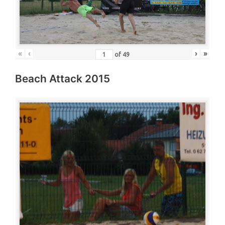
«
‹
›
»
of
49
Beach Attack 2015