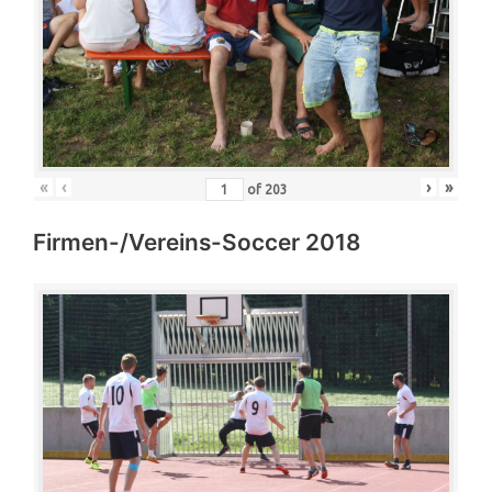
«
‹
›
»
of
203
Firmen-/Vereins-Soccer 2018