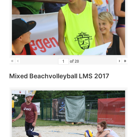
«
‹
›
»
of
20
Mixed Beachvolleyball LMS 2017