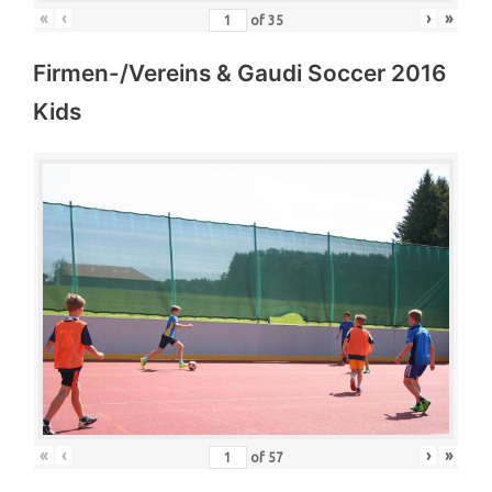
«
‹
›
»
of
35
Firmen-/Vereins & Gaudi Soccer 2016
Kids
«
‹
›
»
of
57