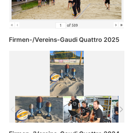
«
‹
›
»
of
509
Firmen-/Vereins-Gaudi Quattro 2025