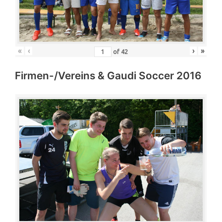
«
‹
›
»
of
42
Firmen-/Vereins & Gaudi Soccer 2016