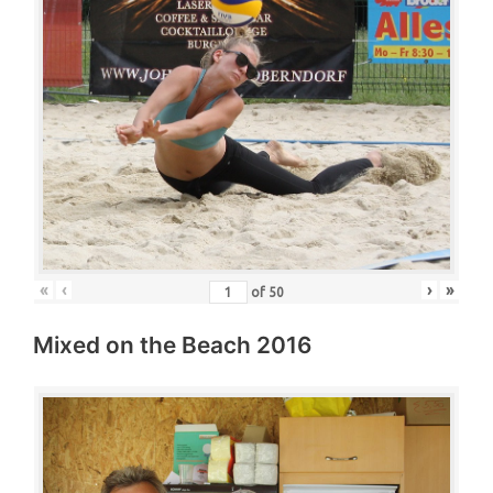
«
‹
›
»
of
50
Mixed on the Beach 2016