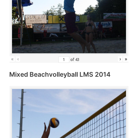
«
‹
›
»
of
43
Mixed Beachvolleyball LMS 2014