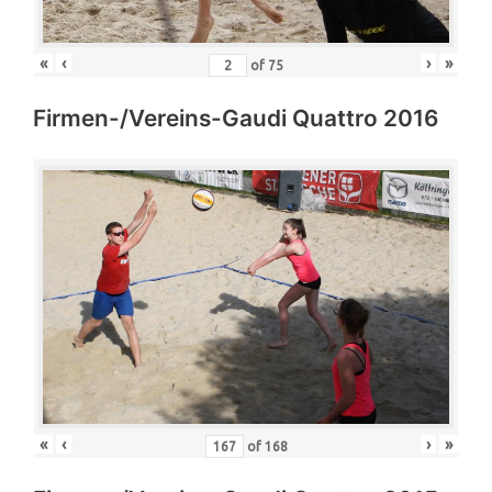
«
‹
›
»
of
75
Firmen-/Vereins-Gaudi Quattro 2016
«
‹
›
»
of
168