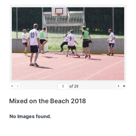
«
‹
›
»
of
29
Mixed on the Beach 2018
No Images found.