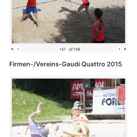
«
‹
›
»
of
168
Firmen-/Vereins-Gaudi Quattro 2015