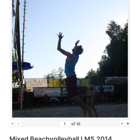
«
‹
›
»
of
43
Mixed Beachvolleyball LMS 2014