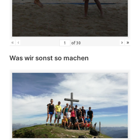
«
‹
›
»
of
30
Was wir sonst so machen