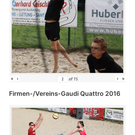
«
‹
›
»
of
75
Firmen-/Vereins-Gaudi Quattro 2016