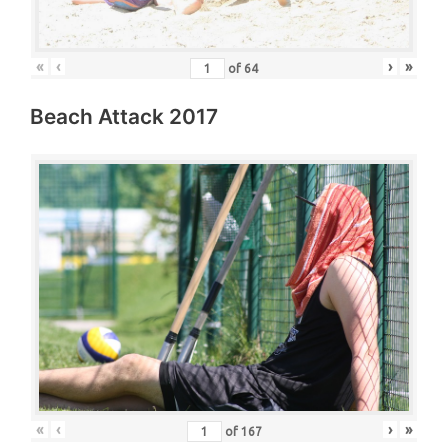
«
‹
›
»
of
64
Beach Attack 2017
«
‹
›
»
of
167