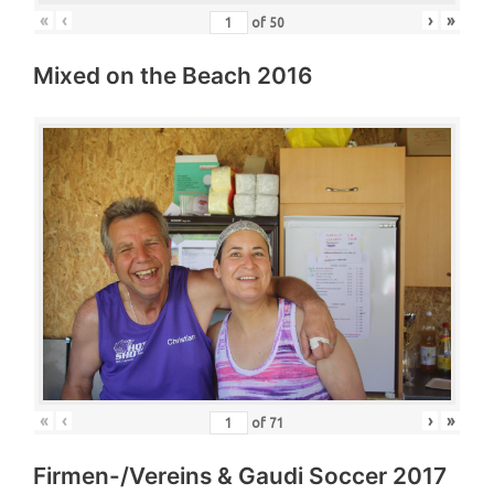
«
‹
›
»
of
50
Mixed on the Beach 2016
«
‹
›
»
of
71
Firmen-/Vereins & Gaudi Soccer 2017