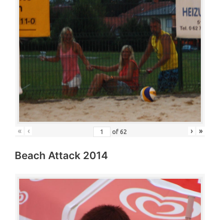
«
‹
›
»
of
62
Beach Attack 2014