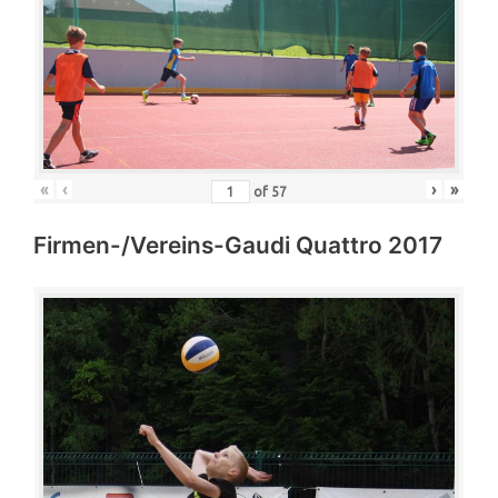
«
‹
›
»
of
57
Firmen-/Vereins-Gaudi Quattro 2017