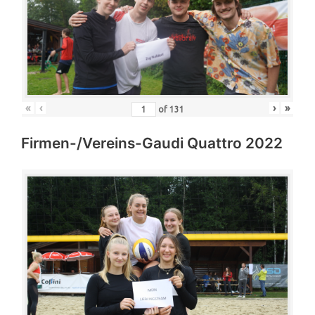
«
‹
›
»
of
131
Firmen-/Vereins-Gaudi Quattro 2022