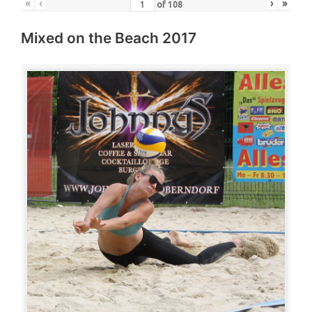
«
‹
›
»
of
108
Mixed on the Beach 2017