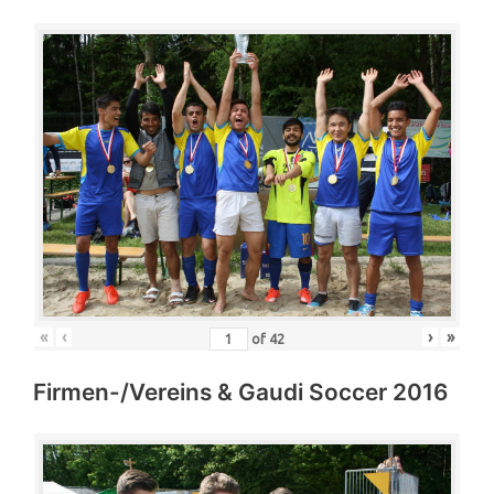
«
‹
›
»
of
42
Firmen-/Vereins & Gaudi Soccer 2016