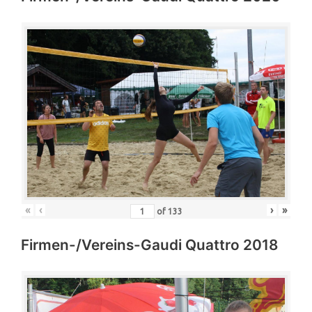
«
‹
›
»
of
133
Firmen-/Vereins-Gaudi Quattro 2018