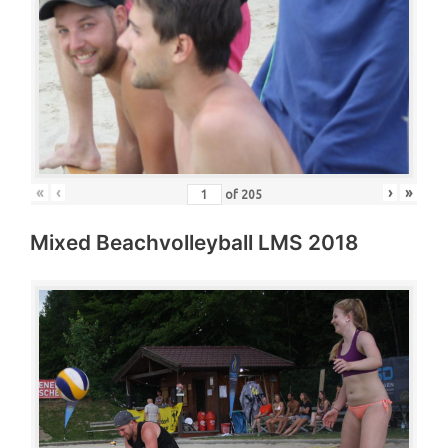
«
‹
›
»
of
205
Mixed Beachvolleyball LMS 2018