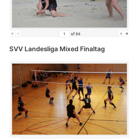
«
‹
›
»
of
84
SVV Landesliga Mixed Finaltag