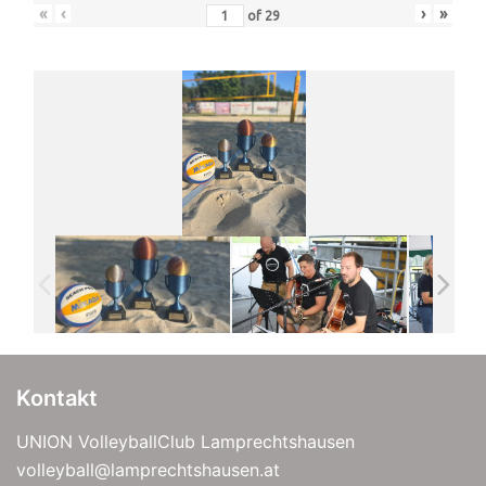
«
‹
›
»
of
29
Kontakt
UNION VolleyballClub Lamprechtshausen
volleyball@lamprechtshausen.at