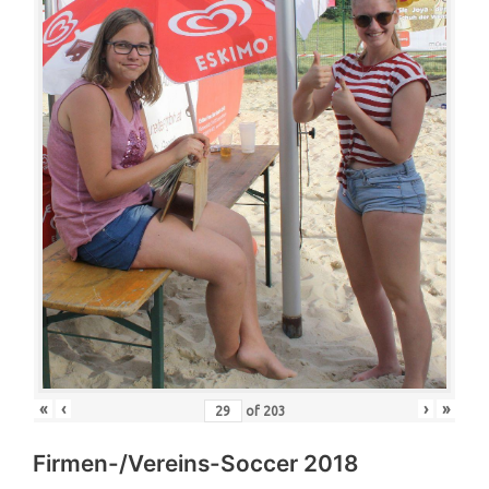
«
‹
›
»
of
203
Firmen-/Vereins-Soccer 2018