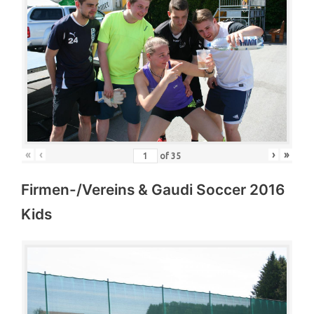
«
‹
›
»
of
35
Firmen-/Vereins & Gaudi Soccer 2016
Kids