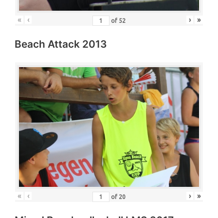
«
‹
›
»
of
52
Beach Attack 2013
«
‹
›
»
of
20