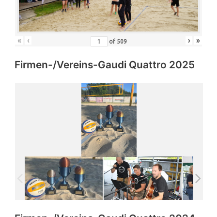
«
‹
›
»
of
509
Firmen-/Vereins-Gaudi Quattro 2025