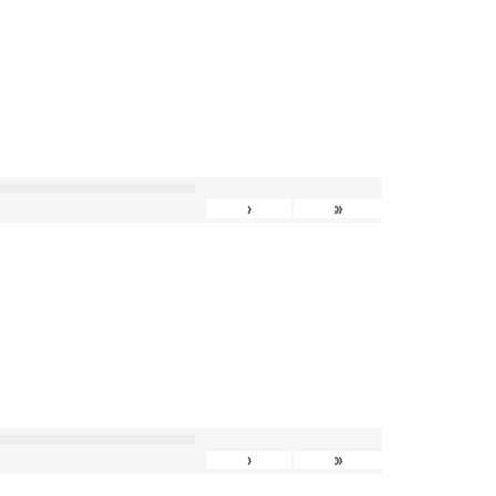
›
»
›
»