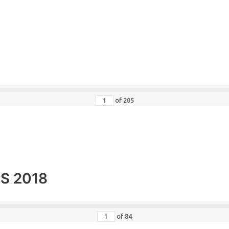
of
205
MS 2018
of
84