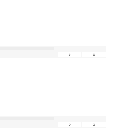
›
»
›
»