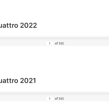
uattro 2022
of
302
uattro 2021
of
305