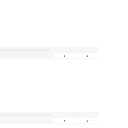
›
»
›
»