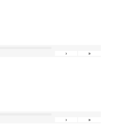
›
»
›
»