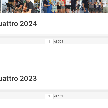
uattro 2024
of
325
uattro 2023
of
131