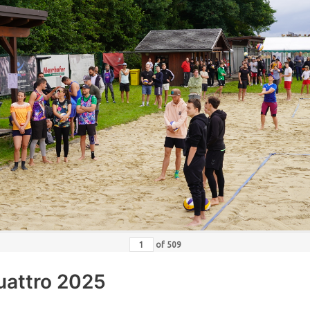
of
509
uattro 2025