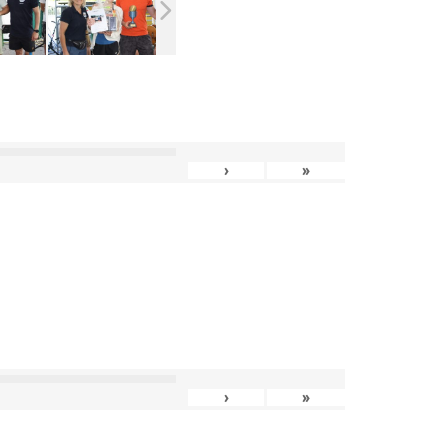
›
»
›
»