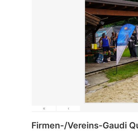
«
‹
Firmen-/Vereins-Gaudi Q