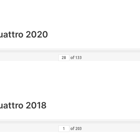
uattro 2020
of
133
uattro 2018
of
203