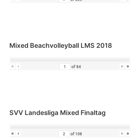
Mixed Beachvolleyball LMS 2018
«
‹
›
»
of
84
SVV Landesliga Mixed Finaltag
«
‹
›
»
of
108