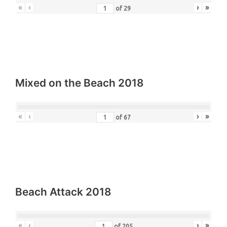
«
‹
›
»
of
29
Mixed on the Beach 2018
«
‹
›
»
of
67
Beach Attack 2018
«
‹
›
»
of
205