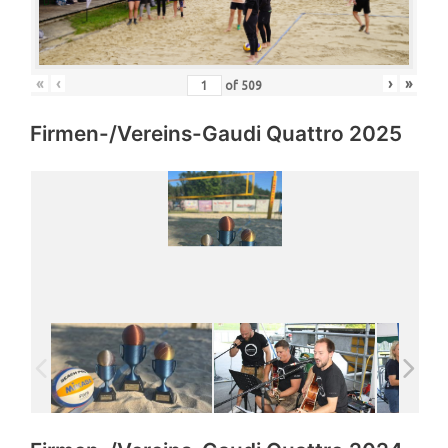
«
‹
›
»
of
509
Firmen-/Vereins-Gaudi Quattro 2025