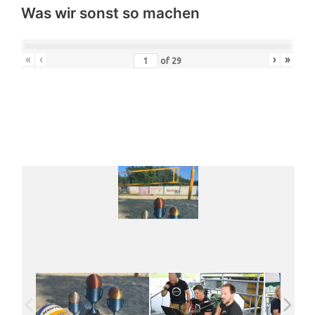
Was wir sonst so machen
«
‹
›
»
of
29