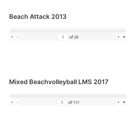
Beach Attack 2013
«
‹
›
»
of
20
Mixed Beachvolleyball LMS 2017
«
‹
›
»
of
111