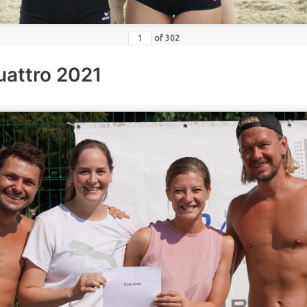
of
302
uattro 2021