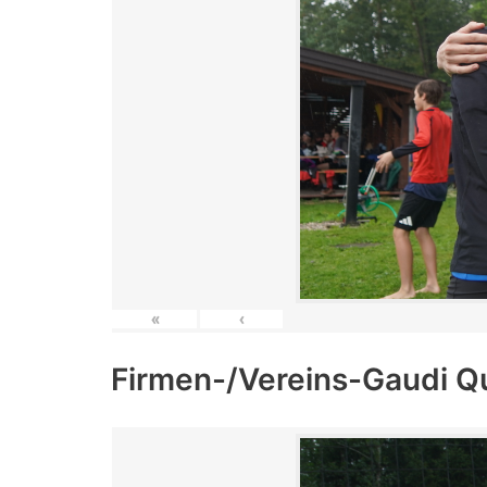
«
‹
Firmen-/Vereins-Gaudi Q