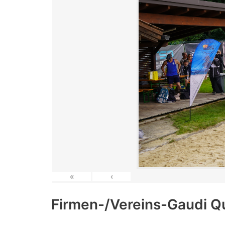
«
‹
Firmen-/Vereins-Gaudi Q