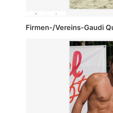
«
‹
Firmen-/Vereins-Gaudi Q