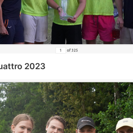
of
325
uattro 2023