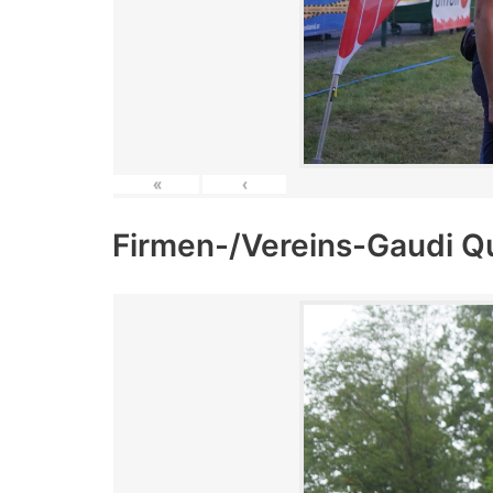
«
‹
Firmen-/Vereins-Gaudi Q