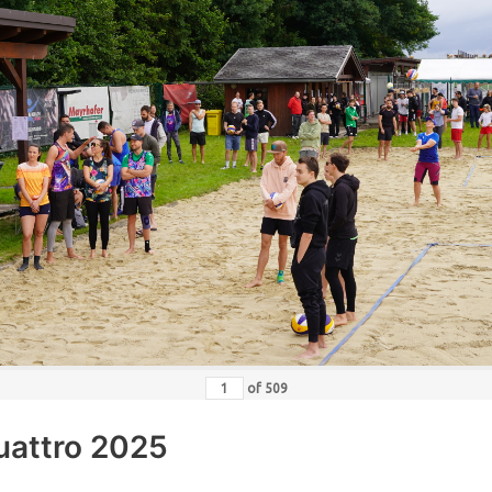
of
509
uattro 2025