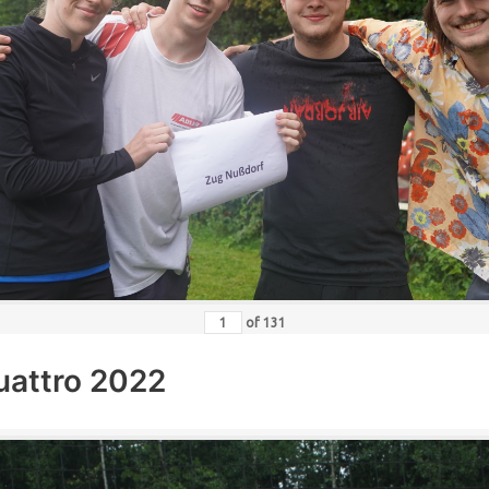
of
131
uattro 2022