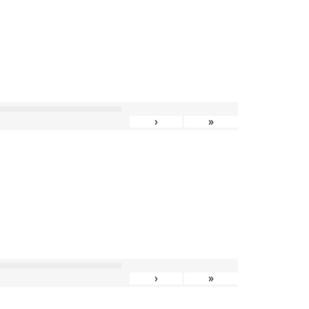
›
»
›
»