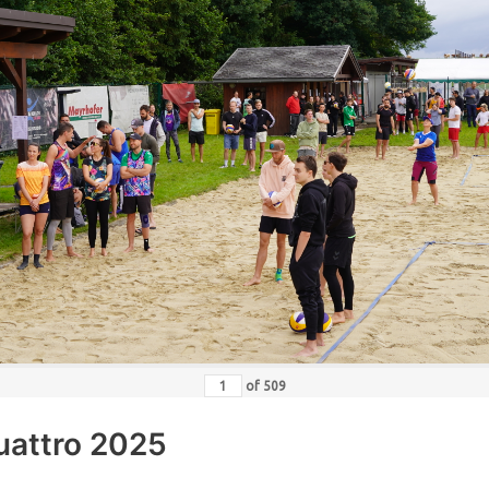
of
509
uattro 2025