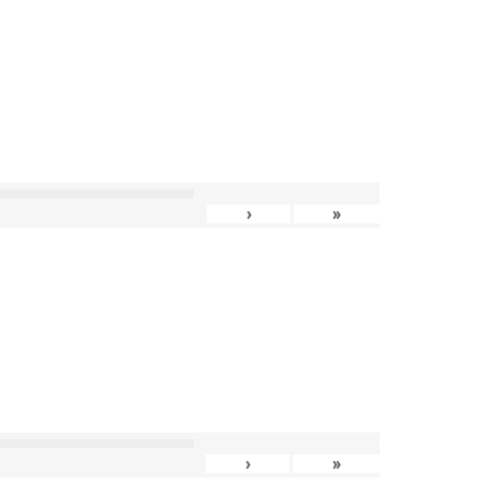
›
»
›
»