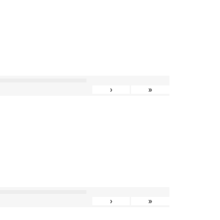
›
»
›
»