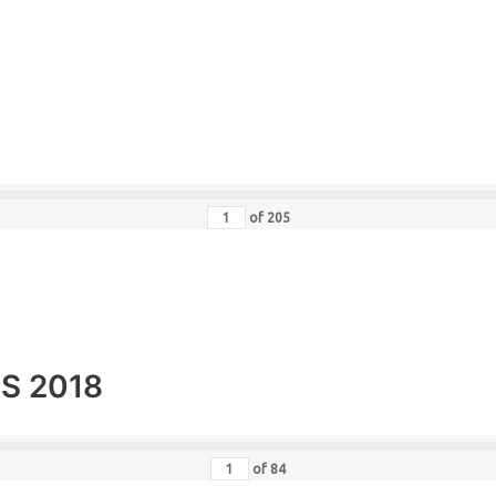
of
205
MS 2018
of
84