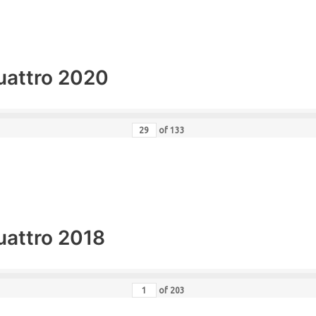
uattro 2020
of
133
uattro 2018
of
203