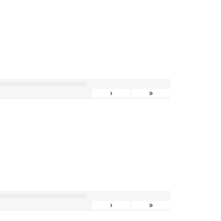
›
»
›
»