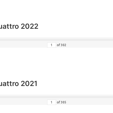
uattro 2022
of
302
uattro 2021
of
305