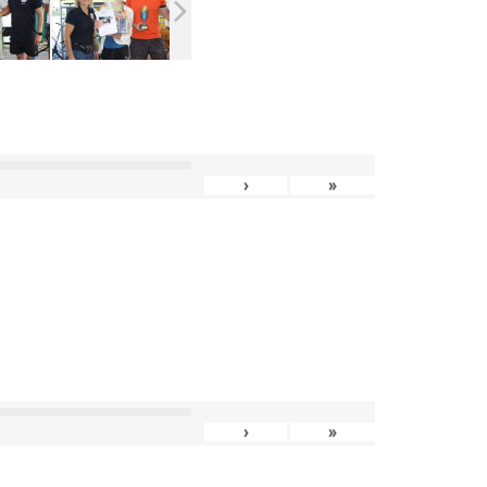
›
»
›
»