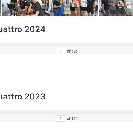
uattro 2024
of
325
uattro 2023
of
131