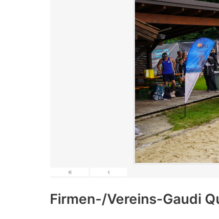
«
‹
Firmen-/Vereins-Gaudi Q