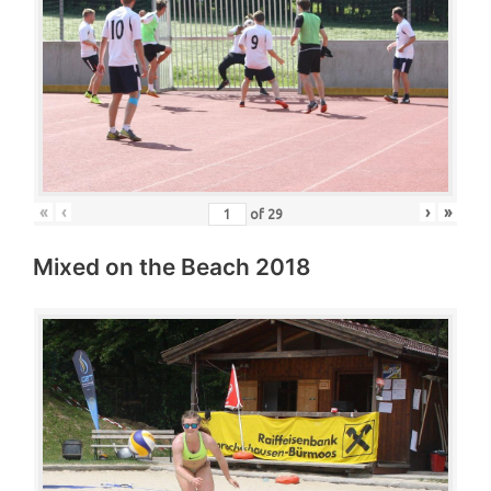
«
‹
›
»
of
29
Mixed on the Beach 2018