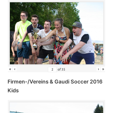
«
‹
›
»
of
35
Firmen-/Vereins & Gaudi Soccer 2016
Kids