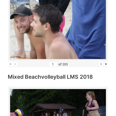
«
‹
›
»
of
205
Mixed Beachvolleyball LMS 2018