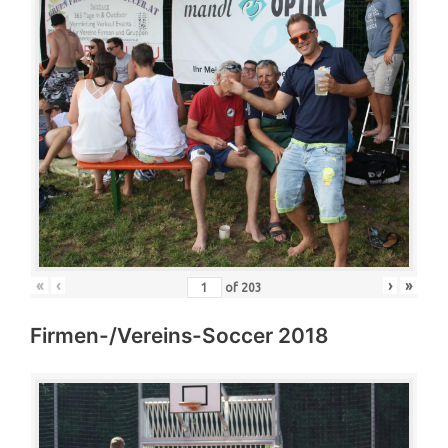
«
‹
›
»
of
203
Firmen-/Vereins-Soccer 2018