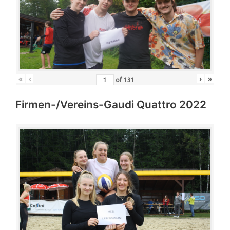
«
‹
›
»
of
131
Firmen-/Vereins-Gaudi Quattro 2022