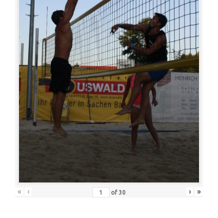
«
‹
›
»
of
30
Was wir sonst so machen