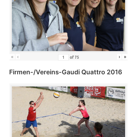
«
‹
›
»
of
75
Firmen-/Vereins-Gaudi Quattro 2016