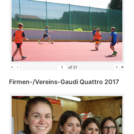
«
‹
›
»
of
57
Firmen-/Vereins-Gaudi Quattro 2017