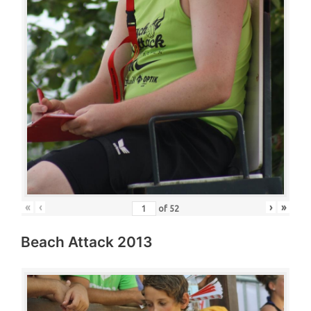
«
‹
›
»
of
52
Beach Attack 2013