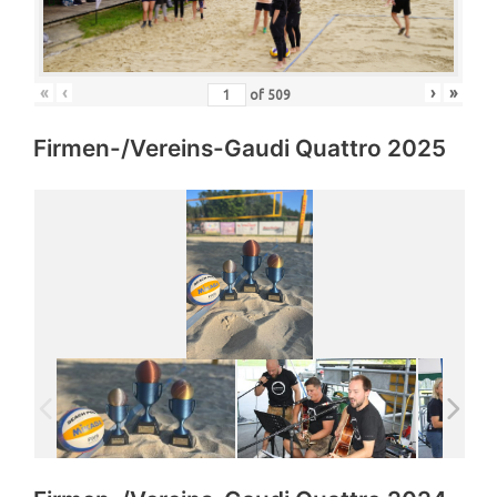
«
‹
›
»
of
509
Firmen-/Vereins-Gaudi Quattro 2025