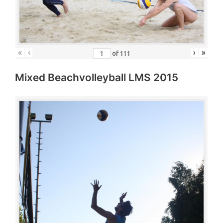
«
‹
›
»
of
111
Mixed Beachvolleyball LMS 2015