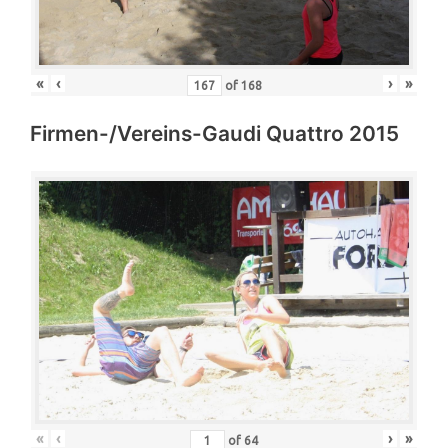
«
‹
›
»
of
168
Firmen-/Vereins-Gaudi Quattro 2015
«
‹
›
»
of
64