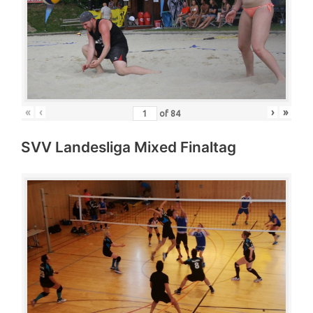
«
‹
›
»
of
84
SVV Landesliga Mixed Finaltag