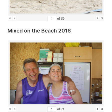
«
‹
›
»
of
50
Mixed on the Beach 2016
«
‹
›
»
of
71