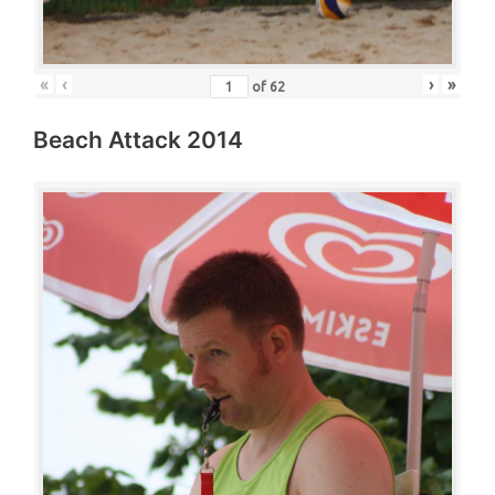
«
‹
›
»
of
62
Beach Attack 2014