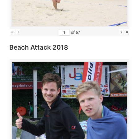
«
‹
›
»
of
67
Beach Attack 2018