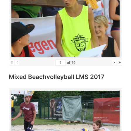
«
‹
›
»
of
20
Mixed Beachvolleyball LMS 2017