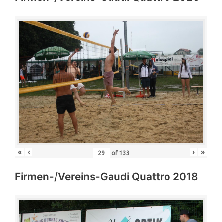
«
‹
›
»
of
133
Firmen-/Vereins-Gaudi Quattro 2018