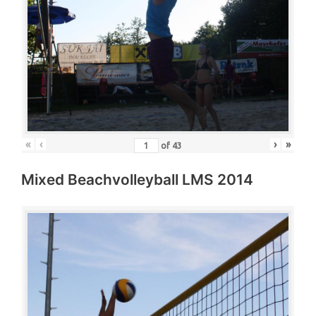
«
‹
›
»
of
43
Mixed Beachvolleyball LMS 2014