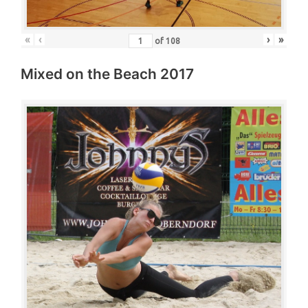
«
‹
›
»
of
108
Mixed on the Beach 2017