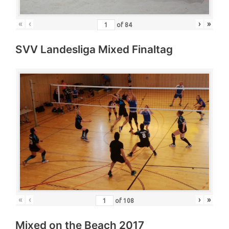
«
‹
›
»
of
84
SVV Landesliga Mixed Finaltag
«
‹
›
»
of
108
Mixed on the Beach 2017