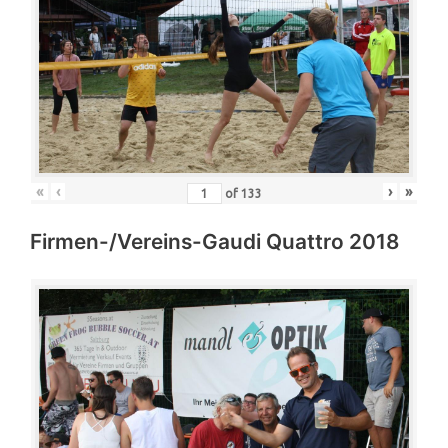
«
‹
›
»
of
133
Firmen-/Vereins-Gaudi Quattro 2018