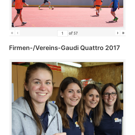
«
‹
›
»
of
57
Firmen-/Vereins-Gaudi Quattro 2017