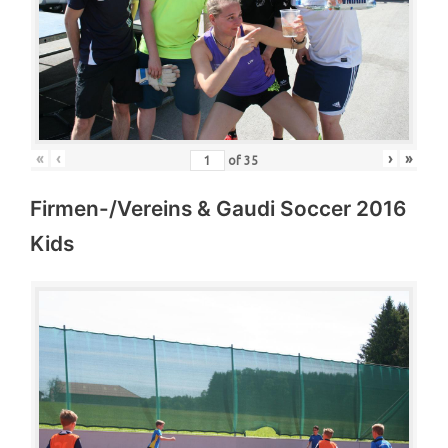
«
‹
›
»
of
35
Firmen-/Vereins & Gaudi Soccer 2016
Kids