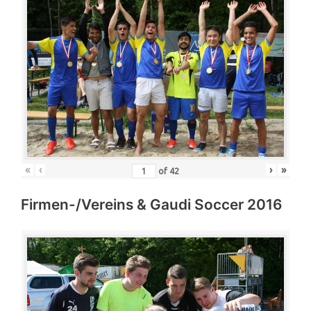
«
‹
›
»
of
42
Firmen-/Vereins & Gaudi Soccer 2016