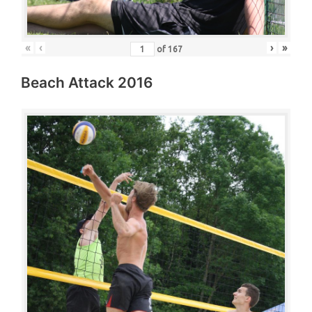
«
‹
›
»
of
167
Beach Attack 2016