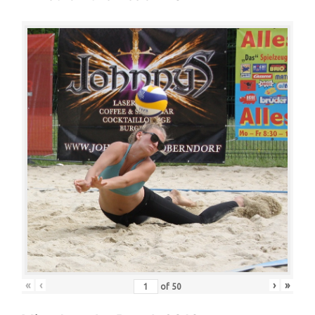
«
‹
›
»
of
50