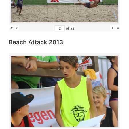
«
‹
›
»
of
52
Beach Attack 2013