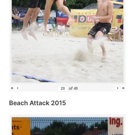
«
‹
›
»
of
49
Beach Attack 2015