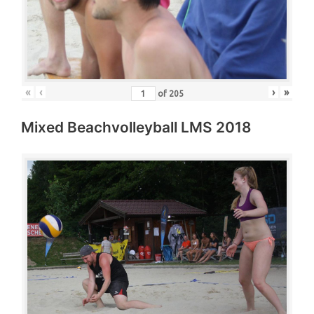
«
‹
›
»
of
205
Mixed Beachvolleyball LMS 2018