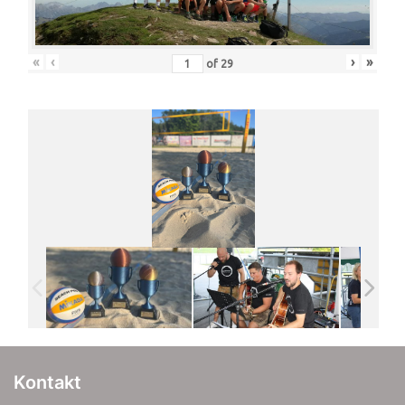
«
‹
›
»
of
29
Kontakt