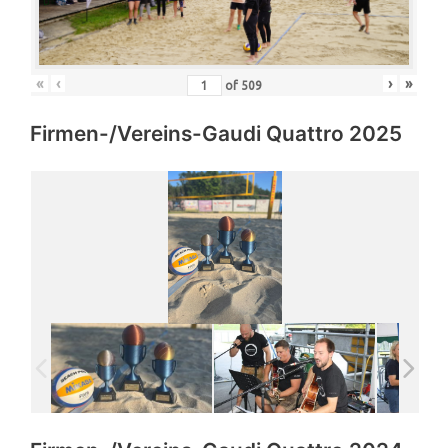
«
‹
›
»
of
509
Firmen-/Vereins-Gaudi Quattro 2025