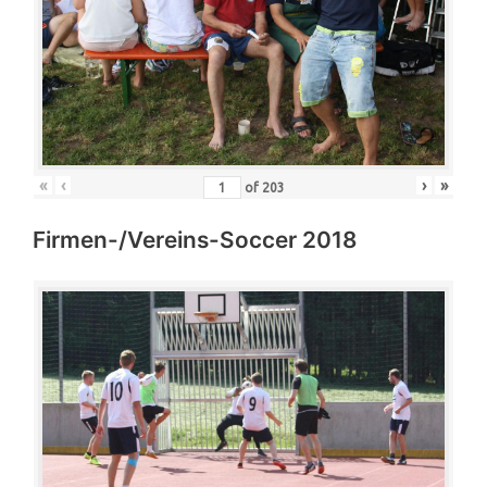
«
‹
›
»
of
203
Firmen-/Vereins-Soccer 2018