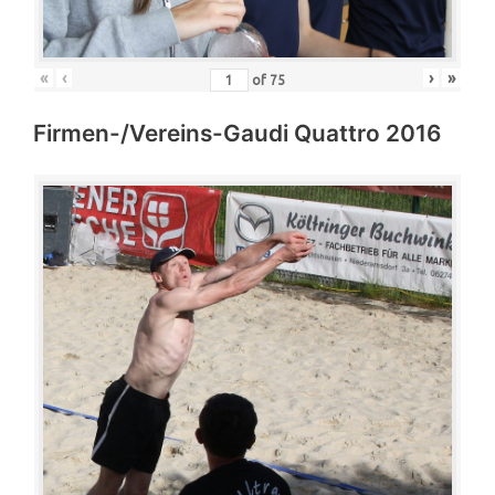
«
‹
›
»
of
75
Firmen-/Vereins-Gaudi Quattro 2016