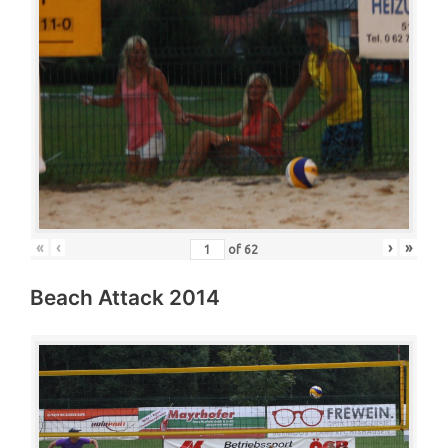
«
‹
›
»
of
62
Beach Attack 2014