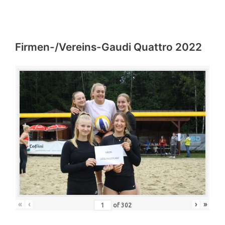
Firmen-/Vereins-Gaudi Quattro 2022
«
‹
›
»
of
302