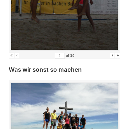
«
‹
›
»
of
30
Was wir sonst so machen