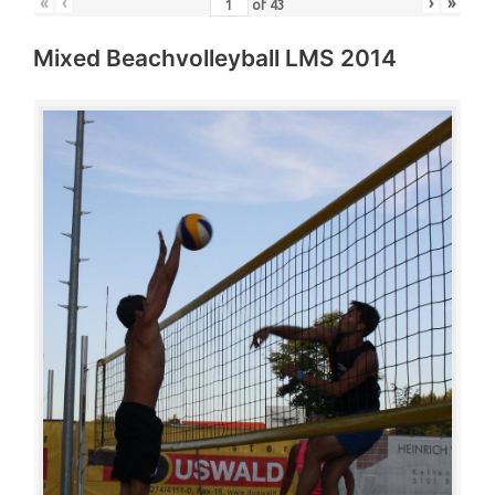
«
‹
›
»
of
43
Mixed Beachvolleyball LMS 2014