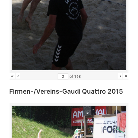
«
‹
›
»
of
168
Firmen-/Vereins-Gaudi Quattro 2015