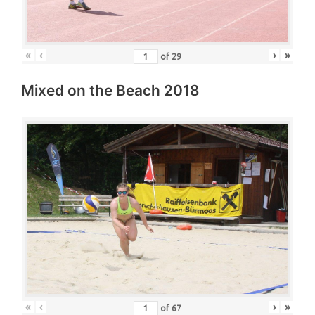
«
‹
›
»
of
29
Mixed on the Beach 2018
«
‹
›
»
of
67