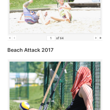
«
‹
›
»
of
64
Beach Attack 2017