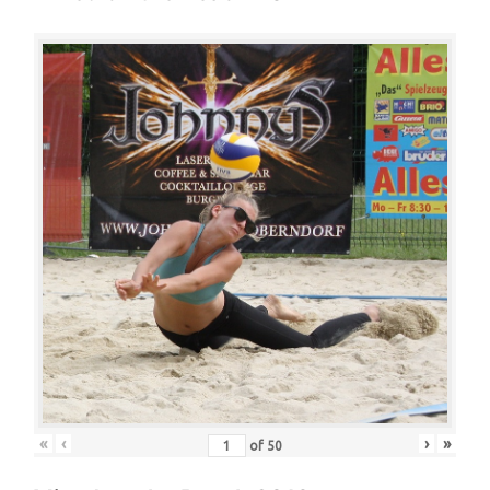
«
‹
›
»
of
50