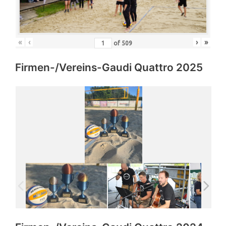
«
‹
›
»
of
509
Firmen-/Vereins-Gaudi Quattro 2025