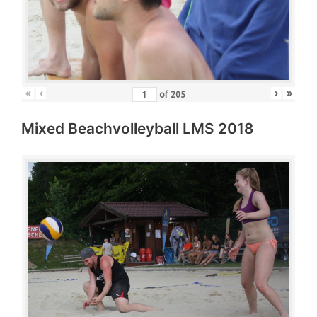
«
‹
›
»
of
205
Mixed Beachvolleyball LMS 2018