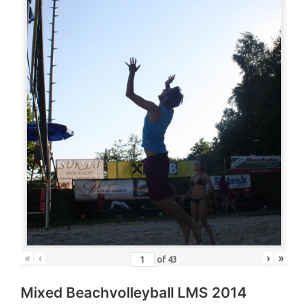
«
‹
›
»
of
43
Mixed Beachvolleyball LMS 2014