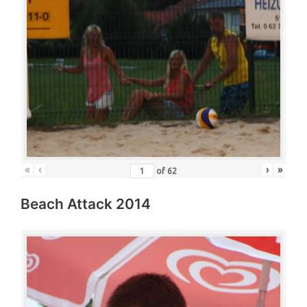
«
‹
›
»
of
62
Beach Attack 2014