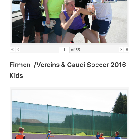
«
‹
›
»
of
35
Firmen-/Vereins & Gaudi Soccer 2016
Kids