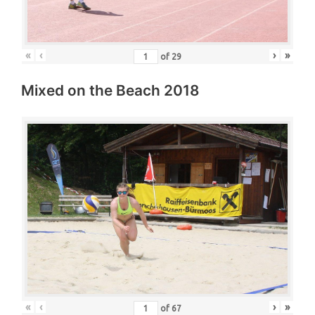
«
‹
›
»
of
29
Mixed on the Beach 2018
«
‹
›
»
of
67