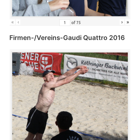
«
‹
›
»
of
75
Firmen-/Vereins-Gaudi Quattro 2016