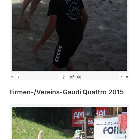
«
‹
›
»
of
168
Firmen-/Vereins-Gaudi Quattro 2015