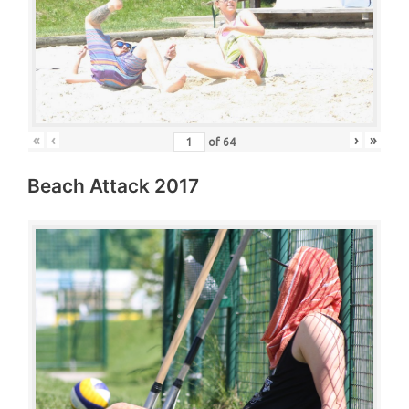
«
‹
›
»
of
64
Beach Attack 2017