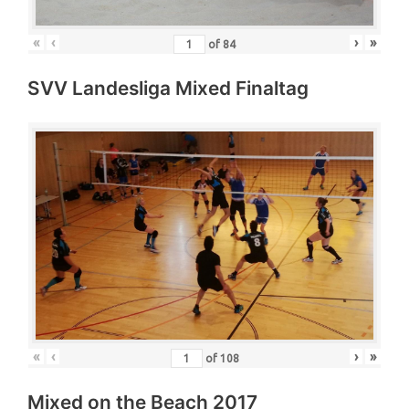
«
‹
›
»
of
84
SVV Landesliga Mixed Finaltag
«
‹
›
»
of
108
Mixed on the Beach 2017