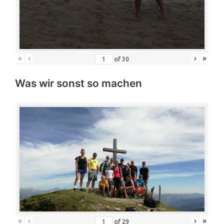
«
‹
›
»
of
30
Was wir sonst so machen
«
‹
›
»
of
29