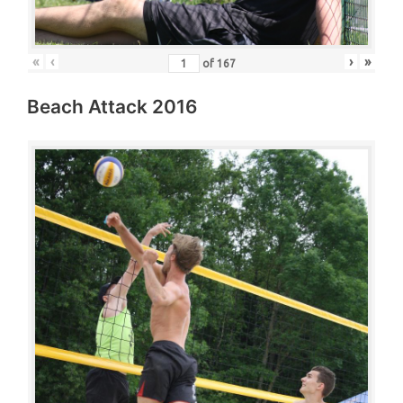
«
‹
›
»
of
167
Beach Attack 2016