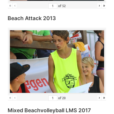
«
‹
›
»
of
52
Beach Attack 2013
«
‹
›
»
of
20
Mixed Beachvolleyball LMS 2017