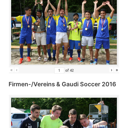
«
‹
›
»
of
42
Firmen-/Vereins & Gaudi Soccer 2016