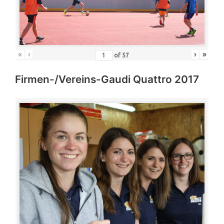
«
‹
›
»
of
57
Firmen-/Vereins-Gaudi Quattro 2017