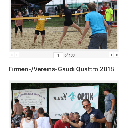
«
‹
›
»
of
133
Firmen-/Vereins-Gaudi Quattro 2018