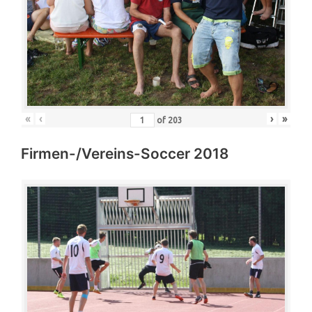
«
‹
›
»
of
203
Firmen-/Vereins-Soccer 2018