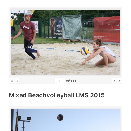
«
‹
›
»
of
111
Mixed Beachvolleyball LMS 2015