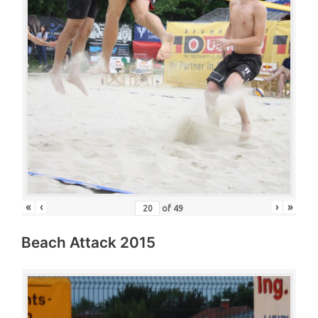
«
‹
›
»
of
49
Beach Attack 2015