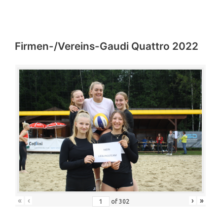
Firmen-/Vereins-Gaudi Quattro 2022
«
‹
›
»
of
302