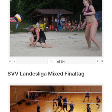
«
‹
›
»
of
84
SVV Landesliga Mixed Finaltag