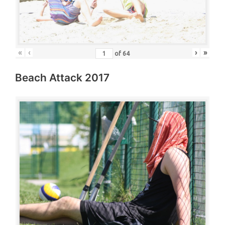
«
‹
›
»
of
64
Beach Attack 2017