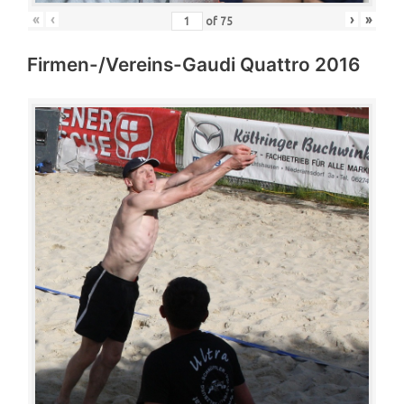
«
‹
›
»
of
75
Firmen-/Vereins-Gaudi Quattro 2016