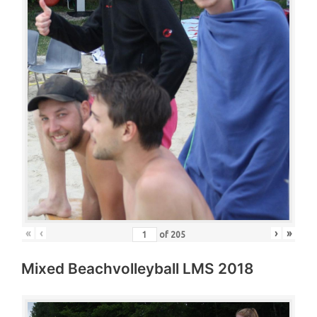
«
‹
›
»
of
205
Mixed Beachvolleyball LMS 2018