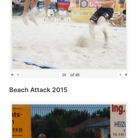
«
‹
›
»
of
49
Beach Attack 2015