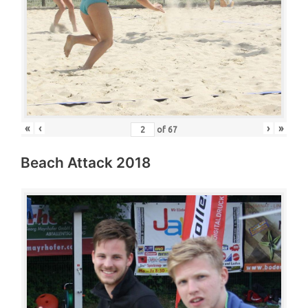
«
‹
›
»
of
67
Beach Attack 2018