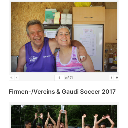
«
‹
›
»
of
71
Firmen-/Vereins & Gaudi Soccer 2017