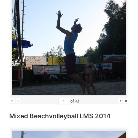
«
‹
›
»
of
43
Mixed Beachvolleyball LMS 2014