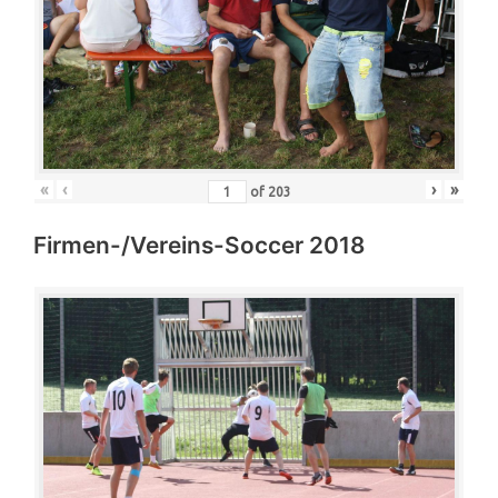
«
‹
›
»
of
203
Firmen-/Vereins-Soccer 2018