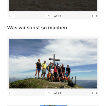
«
‹
›
»
of
30
Was wir sonst so machen
«
‹
›
»
of
29