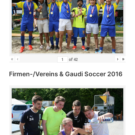
«
‹
›
»
of
42
Firmen-/Vereins & Gaudi Soccer 2016