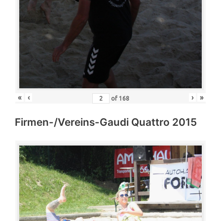
«
‹
›
»
of
168
Firmen-/Vereins-Gaudi Quattro 2015