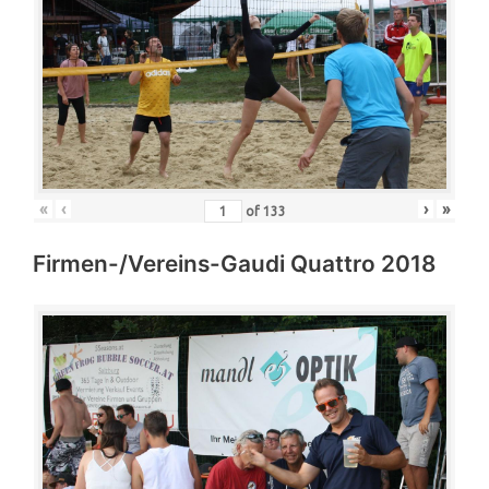
«
‹
›
»
of
133
Firmen-/Vereins-Gaudi Quattro 2018