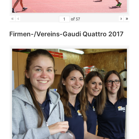
«
‹
›
»
of
57
Firmen-/Vereins-Gaudi Quattro 2017