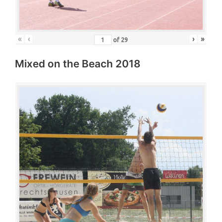
«
‹
›
»
of
29
Mixed on the Beach 2018