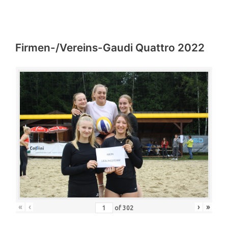
Firmen-/Vereins-Gaudi Quattro 2022
«
‹
›
»
of
302