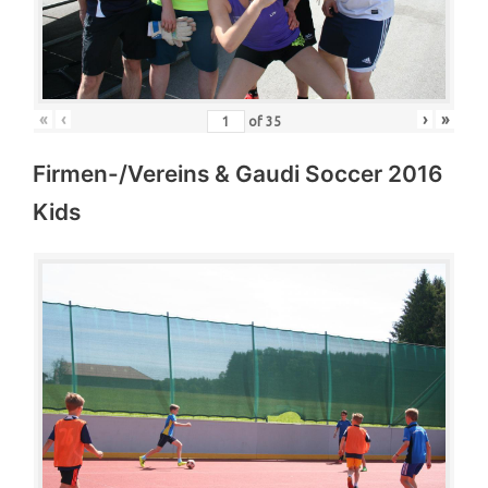
«
‹
›
»
of
35
Firmen-/Vereins & Gaudi Soccer 2016
Kids