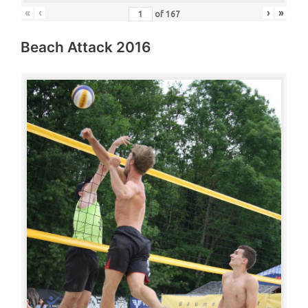
«
‹
›
»
of
167
Beach Attack 2016