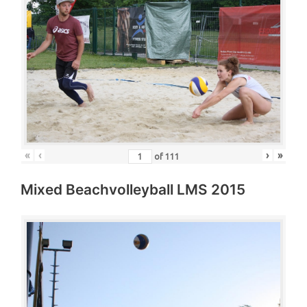
«
‹
›
»
of
111
Mixed Beachvolleyball LMS 2015