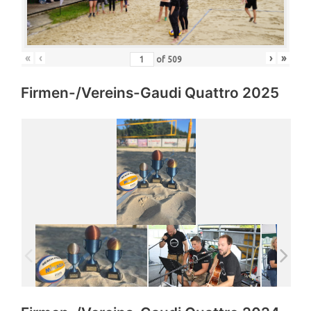
«
‹
›
»
of
509
Firmen-/Vereins-Gaudi Quattro 2025