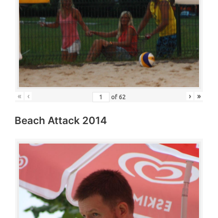
«
‹
›
»
of
62
Beach Attack 2014