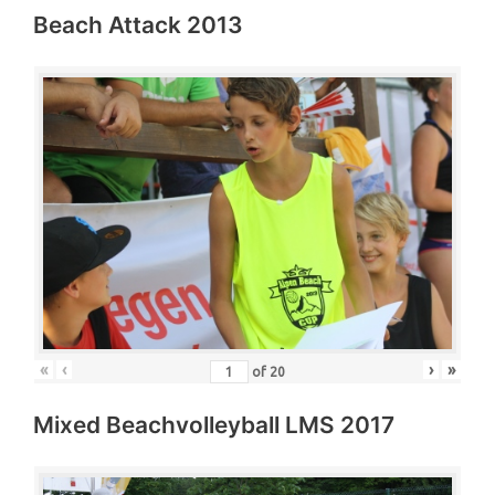
Beach Attack 2013
«
‹
›
»
of
20
Mixed Beachvolleyball LMS 2017