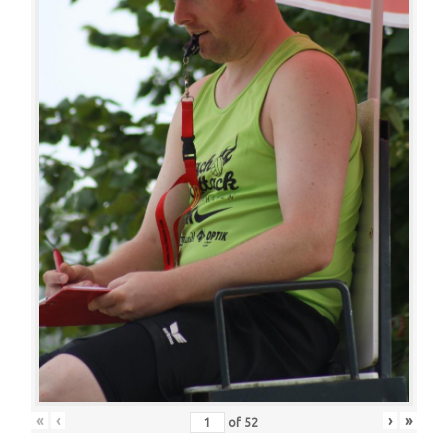
«
‹
›
»
of
52