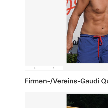
«
‹
Firmen-/Vereins-Gaudi Q