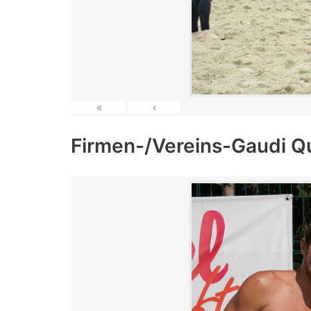
«
‹
Firmen-/Vereins-Gaudi Q