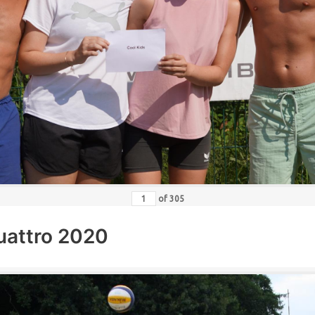
of
305
uattro 2020