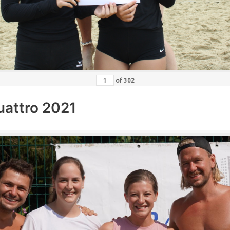
of
302
uattro 2021