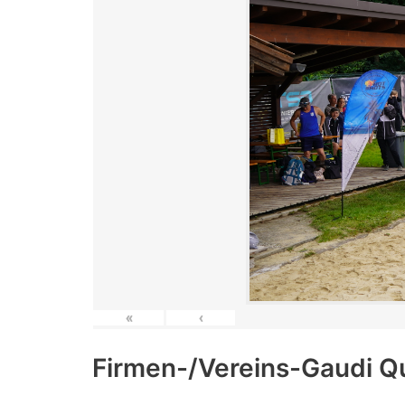
«
‹
Firmen-/Vereins-Gaudi Q