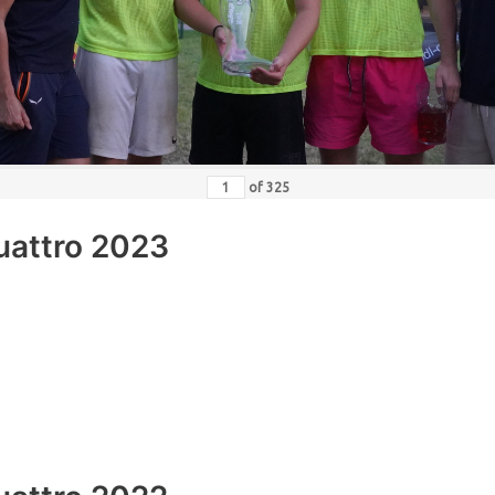
of
325
uattro 2023