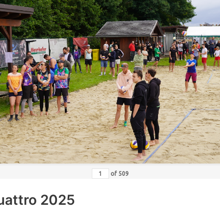
of
509
uattro 2025