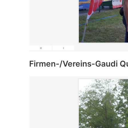
«
‹
Firmen-/Vereins-Gaudi Q