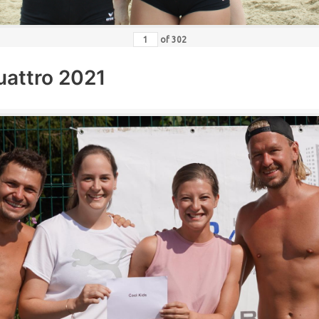
of
302
uattro 2021