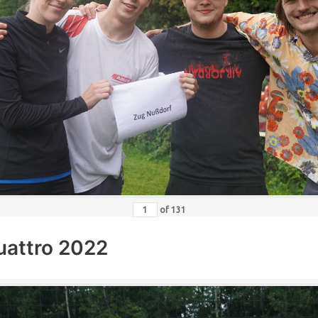
of
131
uattro 2022