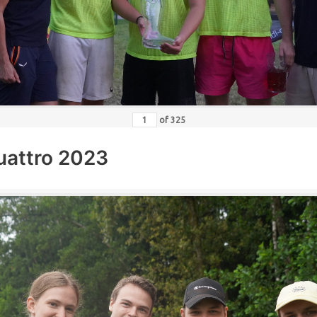
of
325
uattro 2023