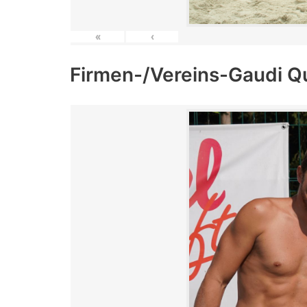
«
‹
Firmen-/Vereins-Gaudi Q