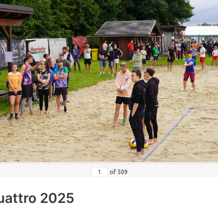
of
509
uattro 2025