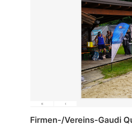
«
‹
Firmen-/Vereins-Gaudi Q