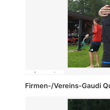
«
‹
Firmen-/Vereins-Gaudi Q