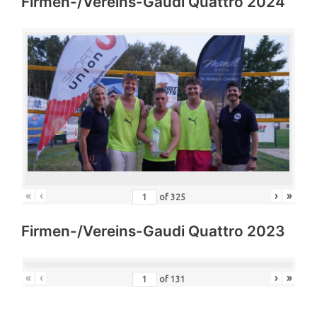
Firmen-/Vereins-Gaudi Quattro 2024
«
‹
›
»
of
325
Firmen-/Vereins-Gaudi Quattro 2023
«
‹
›
»
of
131