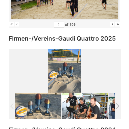
«
‹
›
»
of
509
Firmen-/Vereins-Gaudi Quattro 2025