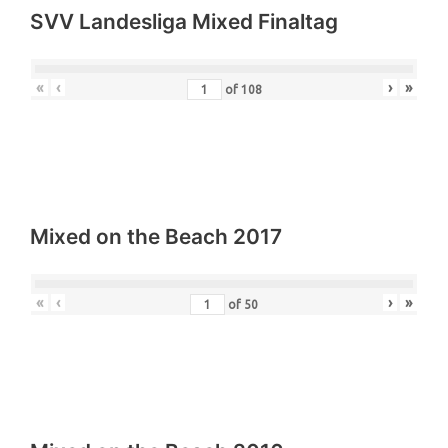
SVV Landesliga Mixed Finaltag
«
‹
›
»
of
108
Mixed on the Beach 2017
«
‹
›
»
of
50