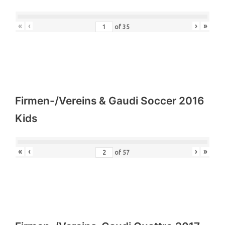
«
‹
›
»
of
35
Firmen-/Vereins & Gaudi Soccer 2016
Kids
«
‹
›
»
of
57