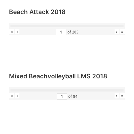
Beach Attack 2018
«
‹
›
»
of
205
Mixed Beachvolleyball LMS 2018
«
‹
›
»
of
84