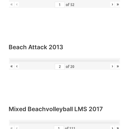
«
‹
›
»
of
52
Beach Attack 2013
«
‹
›
»
of
20
Mixed Beachvolleyball LMS 2017
«
‹
›
»
of
111