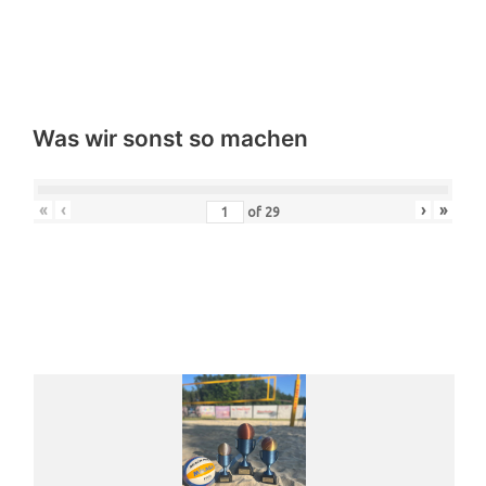
Was wir sonst so machen
«
‹
›
»
of
29