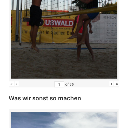
«
‹
›
»
of
30
Was wir sonst so machen