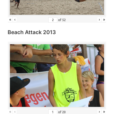
«
‹
›
»
of
52
Beach Attack 2013
«
‹
›
»
of
20