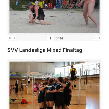
«
‹
›
»
of
84
SVV Landesliga Mixed Finaltag