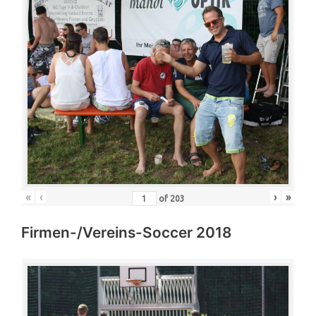
«
‹
›
»
of
203
Firmen-/Vereins-Soccer 2018