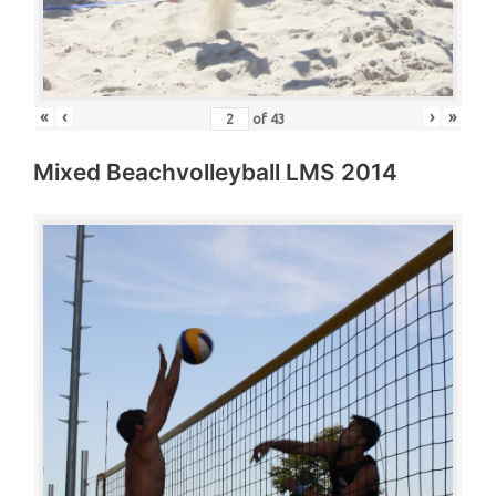
«
‹
›
»
of
43
Mixed Beachvolleyball LMS 2014