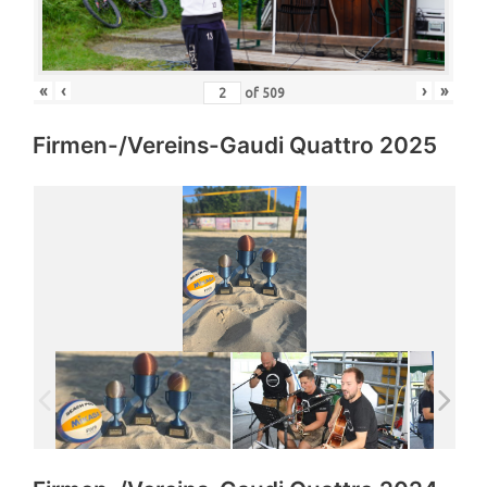
«
‹
›
»
of
509
Firmen-/Vereins-Gaudi Quattro 2025