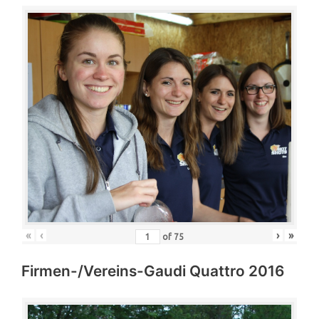
«
‹
›
»
of
75
Firmen-/Vereins-Gaudi Quattro 2016