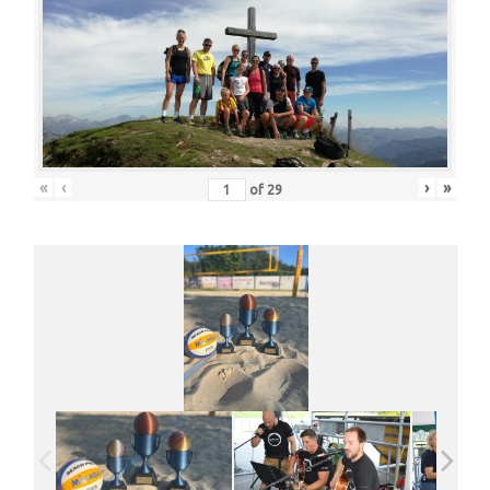
«
‹
›
»
of
29