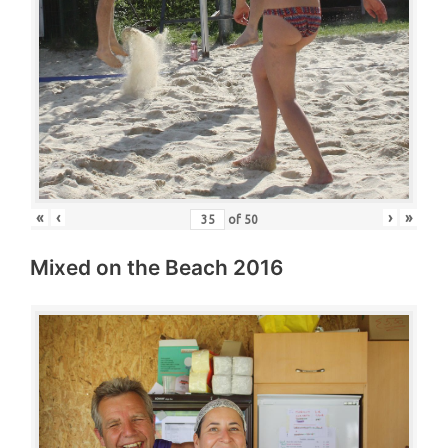
«
‹
›
»
of
50
Mixed on the Beach 2016