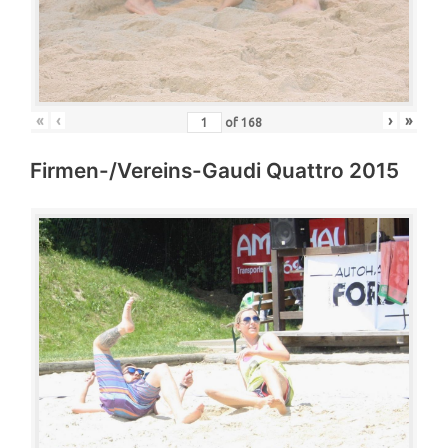
«
‹
›
»
of
168
Firmen-/Vereins-Gaudi Quattro 2015