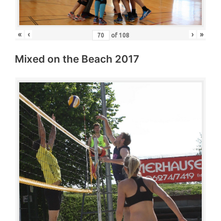
«
‹
›
»
of
108
Mixed on the Beach 2017