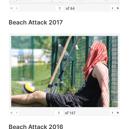
«
‹
›
»
of
64
Beach Attack 2017
«
‹
›
»
of
167
Beach Attack 2016