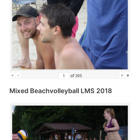
«
‹
›
»
of
205
Mixed Beachvolleyball LMS 2018