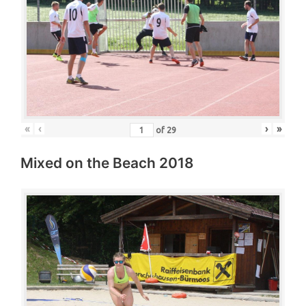
«
‹
›
»
of
29
Mixed on the Beach 2018