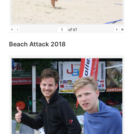
«
‹
›
»
of
67
Beach Attack 2018