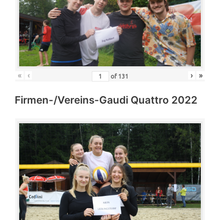
«
‹
›
»
of
131
Firmen-/Vereins-Gaudi Quattro 2022