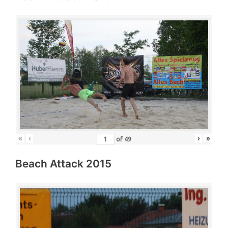
«
‹
›
»
of
49
Beach Attack 2015