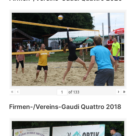
«
‹
›
»
of
133
Firmen-/Vereins-Gaudi Quattro 2018