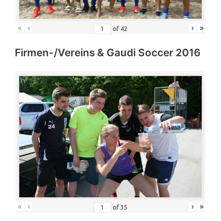
«
‹
›
»
of
42
Firmen-/Vereins & Gaudi Soccer 2016
«
‹
›
»
of
35