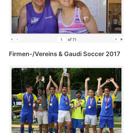
«
‹
›
»
of
71
Firmen-/Vereins & Gaudi Soccer 2017