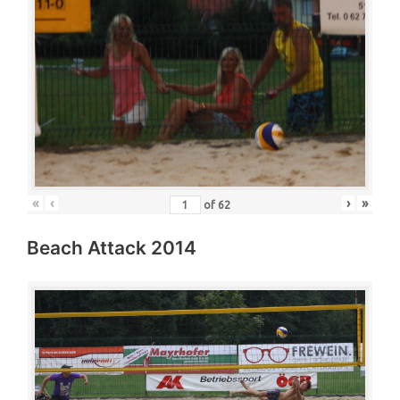
«
‹
›
»
of
62
Beach Attack 2014