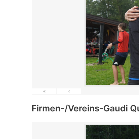
«
‹
Firmen-/Vereins-Gaudi Q