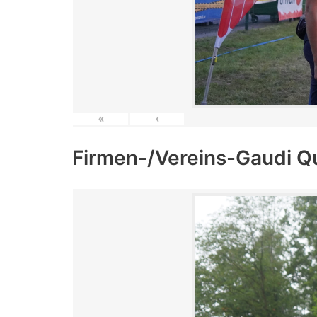
«
‹
Firmen-/Vereins-Gaudi Q