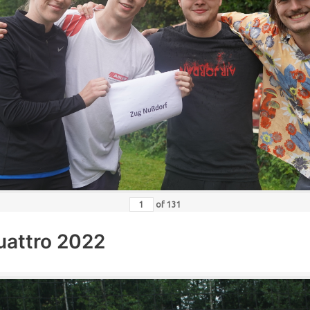
of
131
uattro 2022