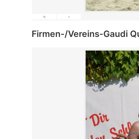
«
‹
Firmen-/Vereins-Gaudi Q