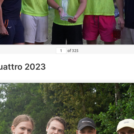
of
325
uattro 2023