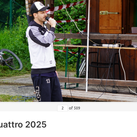
of
509
uattro 2025