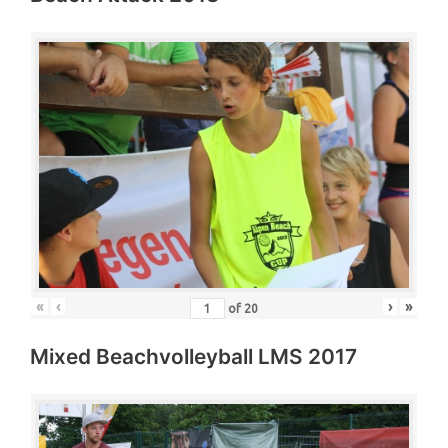
«
‹
›
»
of
20
Mixed Beachvolleyball LMS 2017