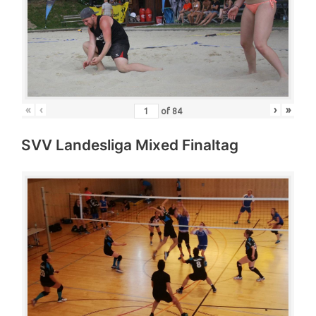
«
‹
›
»
of
84
SVV Landesliga Mixed Finaltag