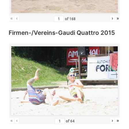
«
‹
›
»
of
168
Firmen-/Vereins-Gaudi Quattro 2015
«
‹
›
»
of
64