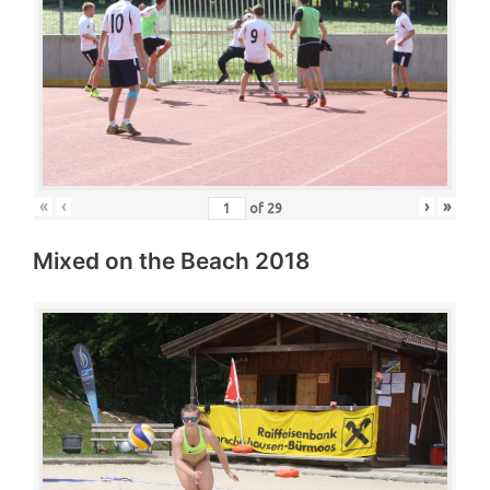
«
‹
›
»
of
29
Mixed on the Beach 2018