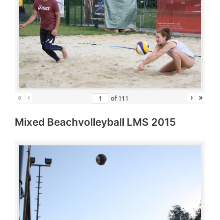
«
‹
›
»
of
111
Mixed Beachvolleyball LMS 2015