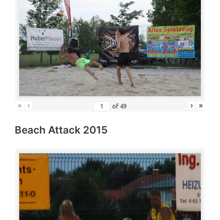
«
‹
›
»
of
49
Beach Attack 2015