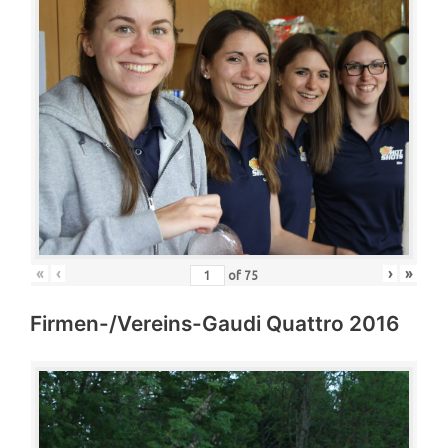
«
‹
›
»
of
75
Firmen-/Vereins-Gaudi Quattro 2016