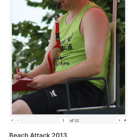
«
‹
›
»
of
52
Beach Attack 2013