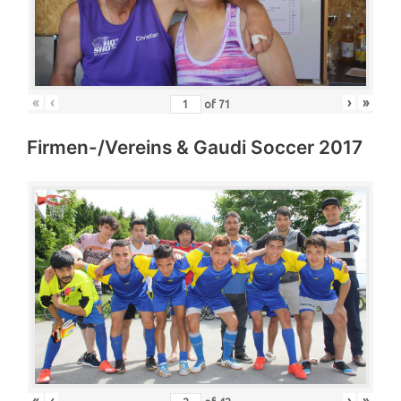
«
‹
›
»
of
71
Firmen-/Vereins & Gaudi Soccer 2017
«
‹
›
»