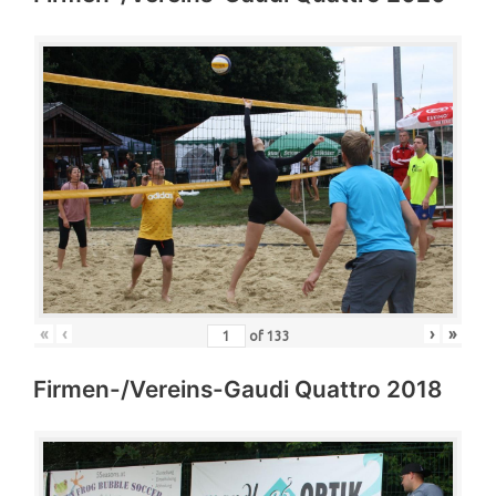
«
‹
›
»
of
133
Firmen-/Vereins-Gaudi Quattro 2018