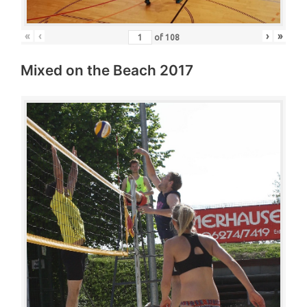
«
‹
›
»
of
108
Mixed on the Beach 2017