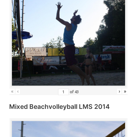
«
‹
›
»
of
43
Mixed Beachvolleyball LMS 2014