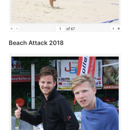
«
‹
›
»
of
67
Beach Attack 2018