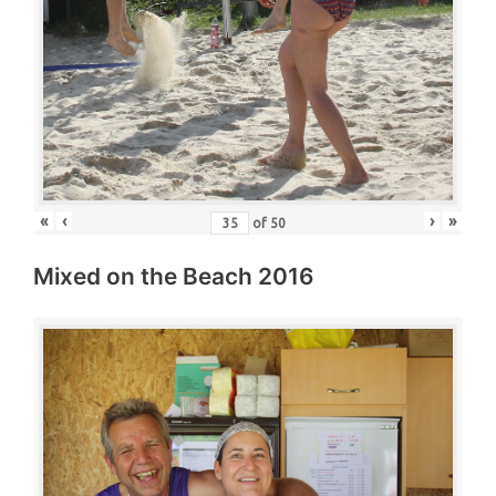
«
‹
›
»
of
50
Mixed on the Beach 2016