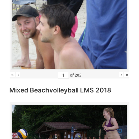
«
‹
›
»
of
205
Mixed Beachvolleyball LMS 2018