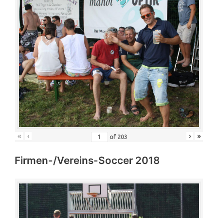
«
‹
›
»
of
203
Firmen-/Vereins-Soccer 2018