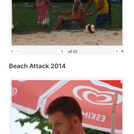
«
‹
›
»
of
62
Beach Attack 2014