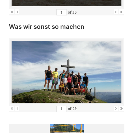
«
‹
›
»
of
30
Was wir sonst so machen
«
‹
›
»
of
29