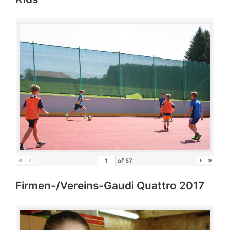
«
‹
›
»
of
57
Firmen-/Vereins-Gaudi Quattro 2017