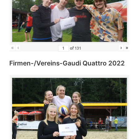
«
‹
›
»
of
131
Firmen-/Vereins-Gaudi Quattro 2022