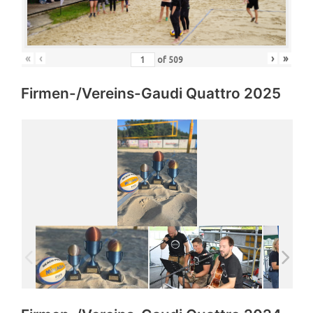
«
‹
›
»
of
509
Firmen-/Vereins-Gaudi Quattro 2025