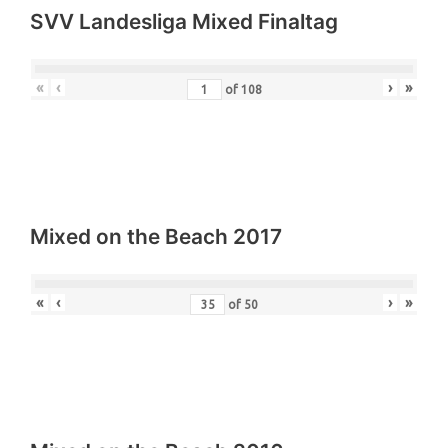
SVV Landesliga Mixed Finaltag
«
‹
›
»
of
108
Mixed on the Beach 2017
«
‹
›
»
of
50