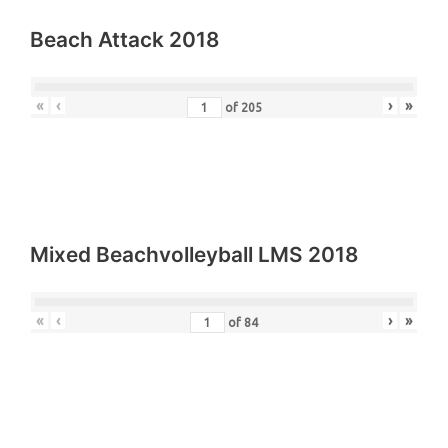
Beach Attack 2018
«
‹
›
»
of
205
Mixed Beachvolleyball LMS 2018
«
‹
›
»
of
84