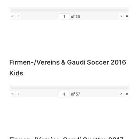
«
‹
›
»
of
35
Firmen-/Vereins & Gaudi Soccer 2016
Kids
«
‹
›
»
of
57