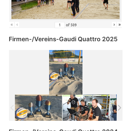
«
‹
›
»
of
509
Firmen-/Vereins-Gaudi Quattro 2025