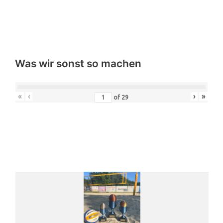
Was wir sonst so machen
«
‹
›
»
of
29