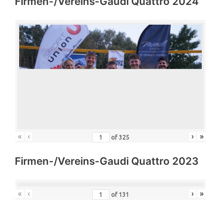
Firmen-/Vereins-Gaudi Quattro 2024
«
‹
›
»
of
325
Firmen-/Vereins-Gaudi Quattro 2023
«
‹
›
»
of
131