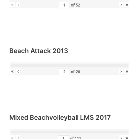
«
‹
›
»
of
52
Beach Attack 2013
«
‹
›
»
of
20
Mixed Beachvolleyball LMS 2017
«
‹
›
»
of
111