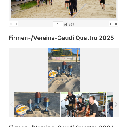
«
‹
›
»
of
509
Firmen-/Vereins-Gaudi Quattro 2025