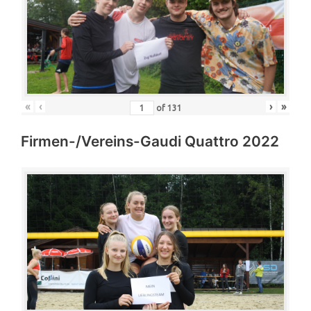
«
‹
›
»
of
131
Firmen-/Vereins-Gaudi Quattro 2022