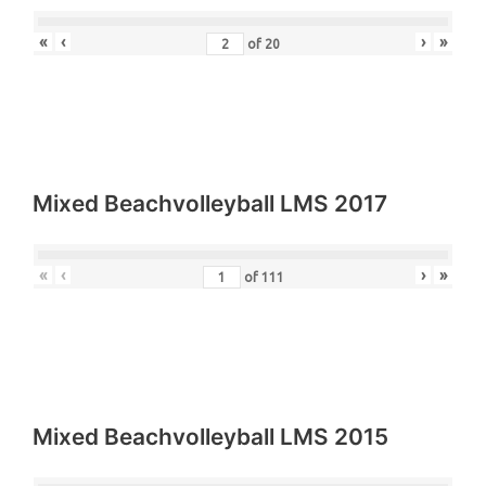
Beach Attack 2013
«
‹
›
»
of
20
Mixed Beachvolleyball LMS 2017
«
‹
›
»
of
111