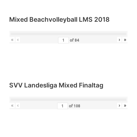
«
‹
›
»
of
205
Mixed Beachvolleyball LMS 2018
«
‹
›
»
of
84
SVV Landesliga Mixed Finaltag