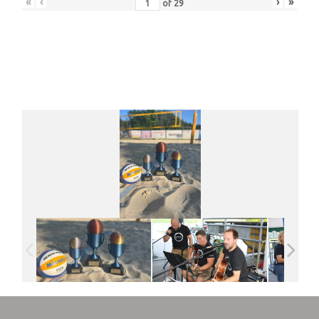
Was wir sonst so machen
«
‹
›
»
of
29