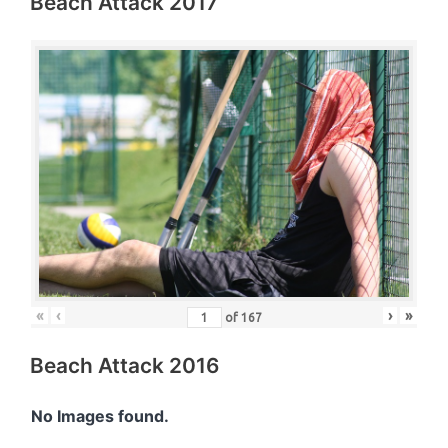
Beach Attack 2017
«
‹
›
»
of
167
Beach Attack 2016
No Images found.