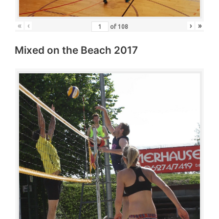
«
‹
›
»
of
108
Mixed on the Beach 2017