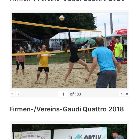
«
‹
›
»
of
133
Firmen-/Vereins-Gaudi Quattro 2018