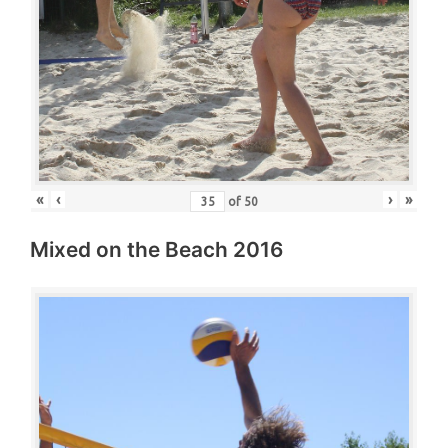
«
‹
›
»
of
50
Mixed on the Beach 2016