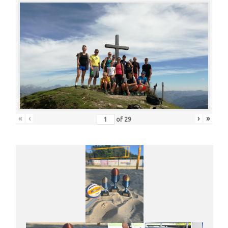
«
‹
›
»
of
29