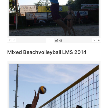
«
‹
›
»
of
43
Mixed Beachvolleyball LMS 2014