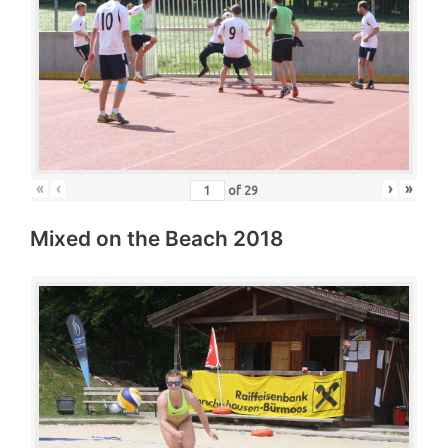
«
‹
›
»
of
29
Mixed on the Beach 2018