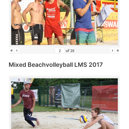
«
‹
›
»
of
20
Mixed Beachvolleyball LMS 2017