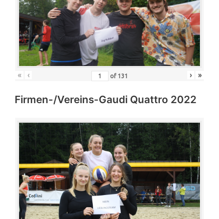
«
‹
›
»
of
131
Firmen-/Vereins-Gaudi Quattro 2022