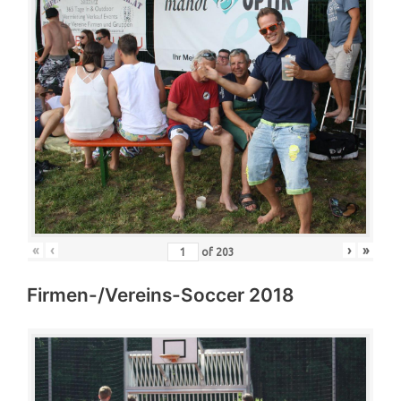
«
‹
›
»
of
203
Firmen-/Vereins-Soccer 2018