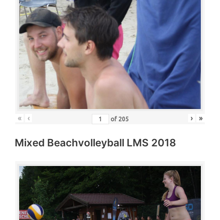
«
‹
›
»
of
205
Mixed Beachvolleyball LMS 2018