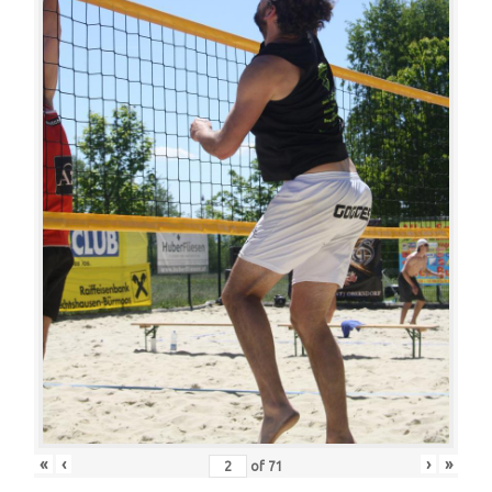
«
‹
›
»
of
71