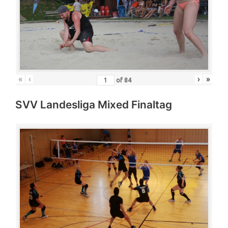
«
‹
›
»
of
84
SVV Landesliga Mixed Finaltag