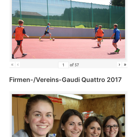
«
‹
›
»
of
57
Firmen-/Vereins-Gaudi Quattro 2017