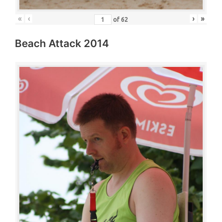
«
‹
›
»
of
62
Beach Attack 2014