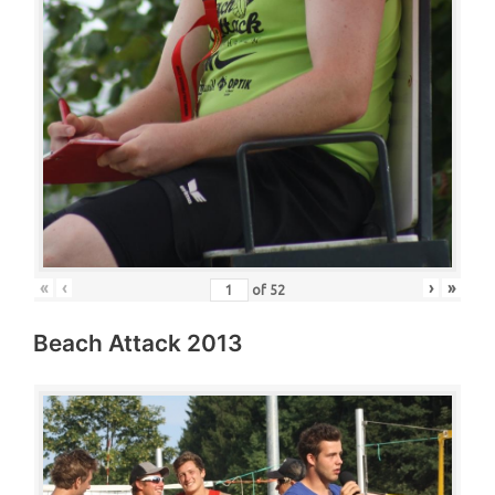
«
‹
›
»
of
52
Beach Attack 2013