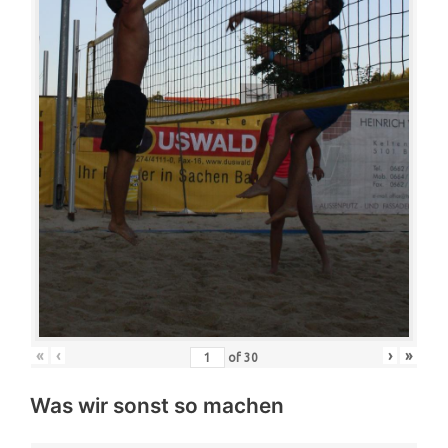
«
‹
›
»
of
30
Was wir sonst so machen