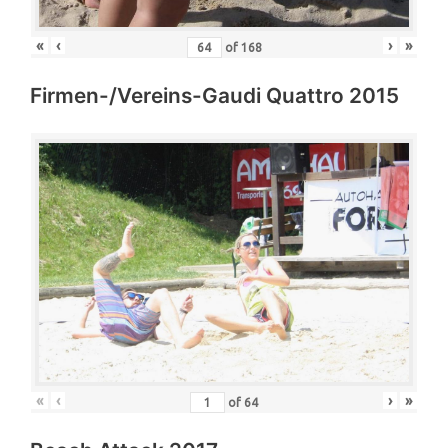
«
‹
›
»
of
168
Firmen-/Vereins-Gaudi Quattro 2015
«
‹
›
»
of
64