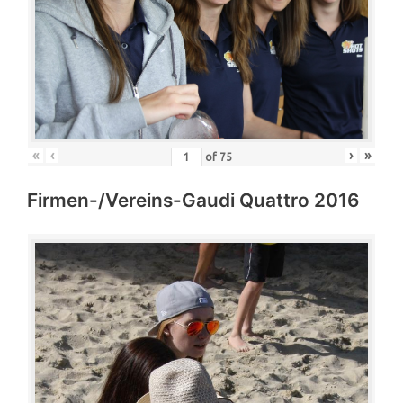
«
‹
›
»
of
75
Firmen-/Vereins-Gaudi Quattro 2016