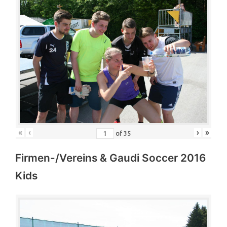
«
‹
›
»
of
35
Firmen-/Vereins & Gaudi Soccer 2016
Kids