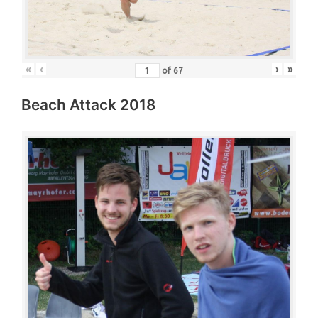
«
‹
›
»
of
67
Beach Attack 2018