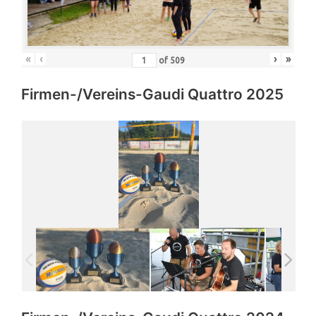
«
‹
›
»
of
509
Firmen-/Vereins-Gaudi Quattro 2025