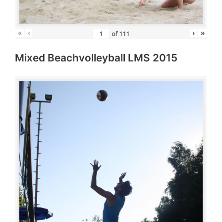
«
‹
›
»
of
111
Mixed Beachvolleyball LMS 2015