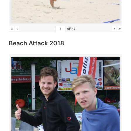
«
‹
›
»
of
67
Beach Attack 2018