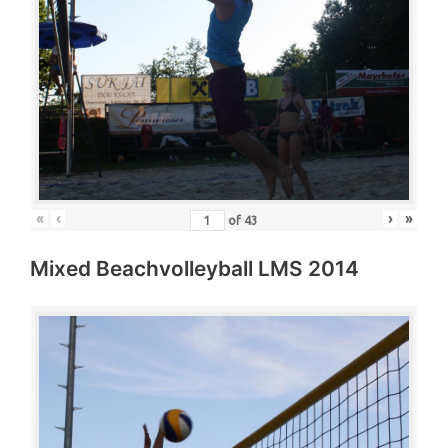
«
‹
›
»
of
43
Mixed Beachvolleyball LMS 2014