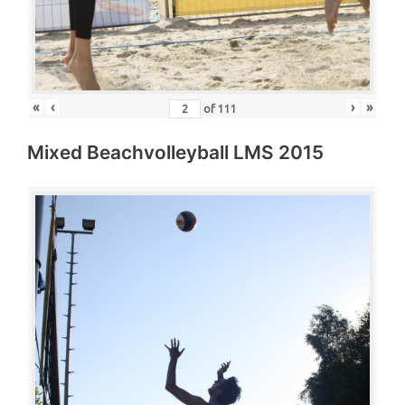
«
‹
›
»
of
111
Mixed Beachvolleyball LMS 2015