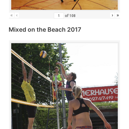
«
‹
›
»
of
108
Mixed on the Beach 2017