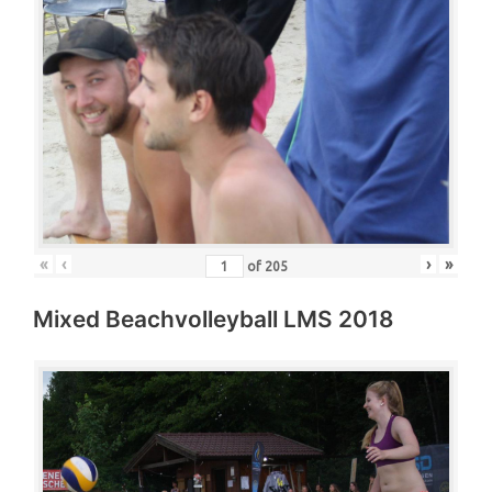
«
‹
›
»
of
205
Mixed Beachvolleyball LMS 2018