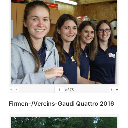
«
‹
›
»
of
75
Firmen-/Vereins-Gaudi Quattro 2016