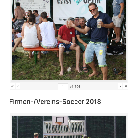
«
‹
›
»
of
203
Firmen-/Vereins-Soccer 2018