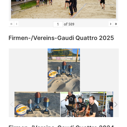
«
‹
›
»
of
509
Firmen-/Vereins-Gaudi Quattro 2025