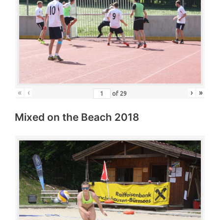
«
‹
›
»
of
29
Mixed on the Beach 2018