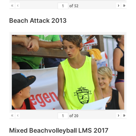
«
‹
›
»
of
52
Beach Attack 2013
«
‹
›
»
of
20
Mixed Beachvolleyball LMS 2017