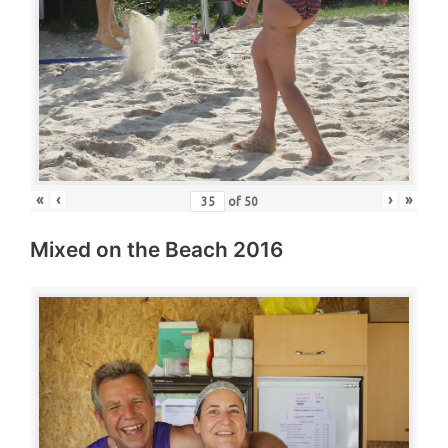
«
‹
›
»
of
50
Mixed on the Beach 2016