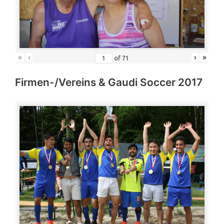
«
‹
›
»
of
71
Firmen-/Vereins & Gaudi Soccer 2017