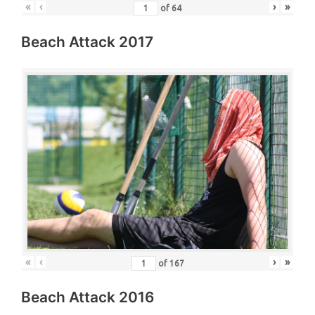
«
‹
›
»
of
64
Beach Attack 2017
«
‹
›
»
of
167
Beach Attack 2016