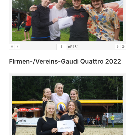
«
‹
›
»
of
131
Firmen-/Vereins-Gaudi Quattro 2022