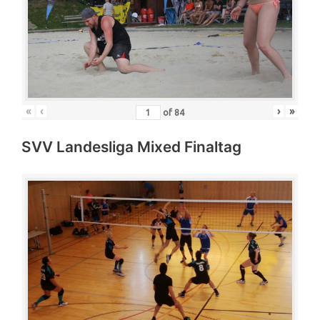
«
‹
›
»
of
84
SVV Landesliga Mixed Finaltag