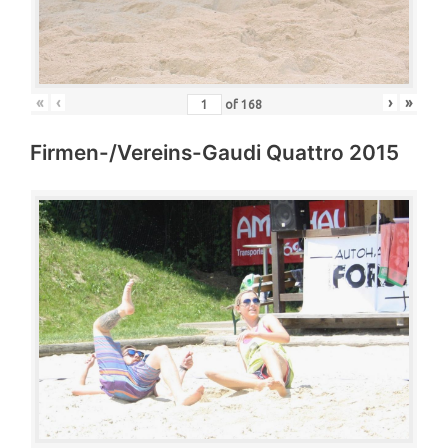
«
‹
›
»
of
168
Firmen-/Vereins-Gaudi Quattro 2015