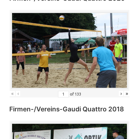
«
‹
›
»
of
133
Firmen-/Vereins-Gaudi Quattro 2018