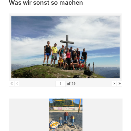
Was wir sonst so machen
«
‹
›
»
of
29