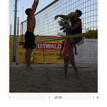
«
‹
›
»
of
30