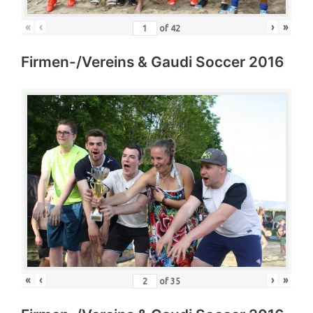
«
‹
›
»
of
42
Firmen-/Vereins & Gaudi Soccer 2016
«
‹
›
»
of
35