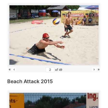
«
‹
›
»
of
49
Beach Attack 2015