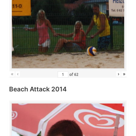
«
‹
›
»
of
62
Beach Attack 2014