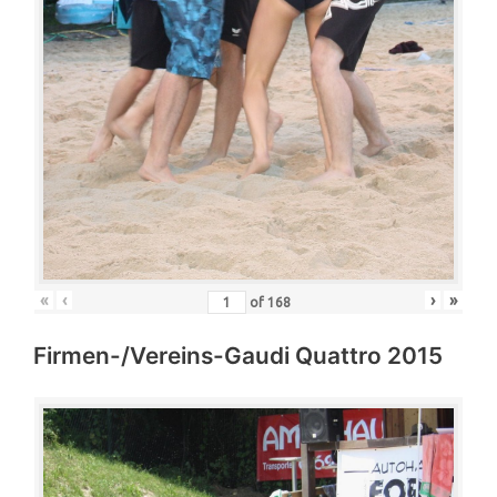
«
‹
›
»
of
168
Firmen-/Vereins-Gaudi Quattro 2015