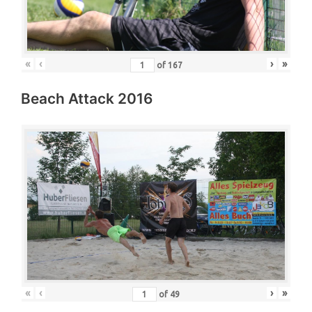
«
‹
›
»
of
167
Beach Attack 2016
«
‹
›
»
of
49