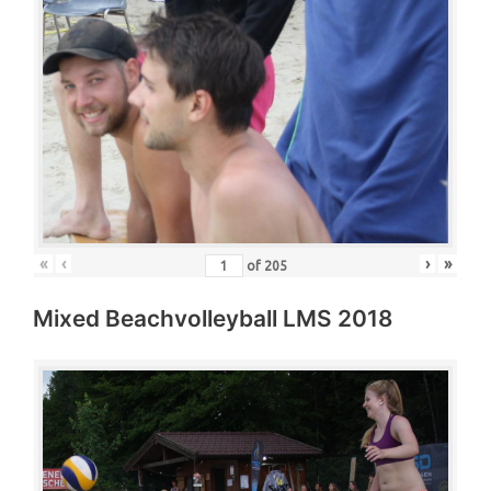
«
‹
›
»
of
205
Mixed Beachvolleyball LMS 2018