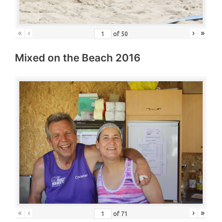
«
‹
›
»
of
50
Mixed on the Beach 2016
«
‹
›
»
of
71