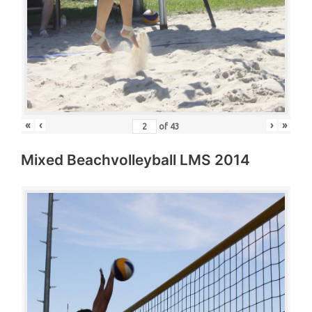
«
‹
›
»
of
43
Mixed Beachvolleyball LMS 2014