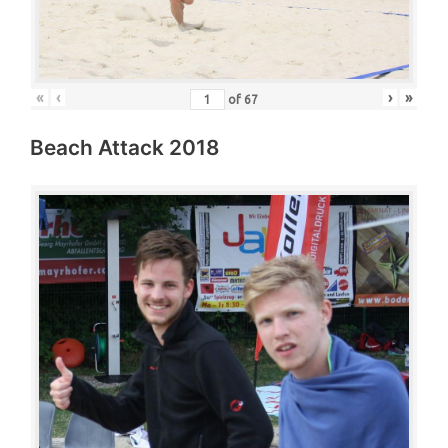
«
‹
›
»
of
67
Beach Attack 2018