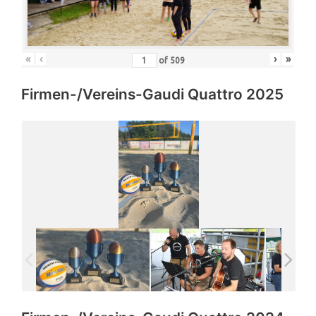
«
‹
›
»
of
509
Firmen-/Vereins-Gaudi Quattro 2025