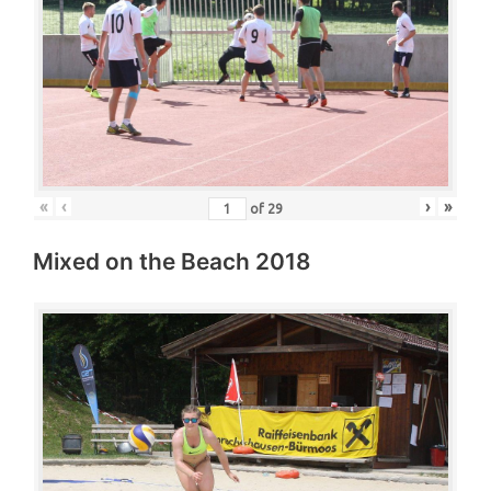
«
‹
›
»
of
29
Mixed on the Beach 2018