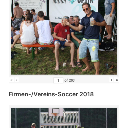
«
‹
›
»
of
203
Firmen-/Vereins-Soccer 2018