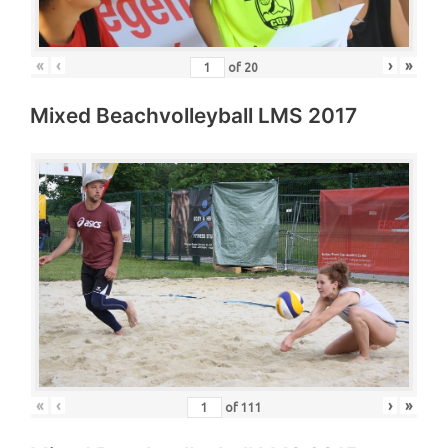
«
‹
›
»
of
20
Mixed Beachvolleyball LMS 2017
«
‹
›
»
of
111