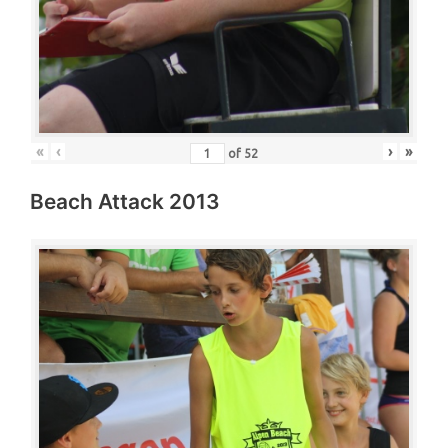
«
‹
›
»
of
52
Beach Attack 2013