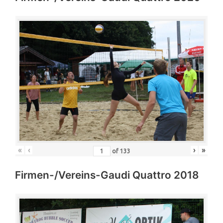
«
‹
›
»
of
133
Firmen-/Vereins-Gaudi Quattro 2018