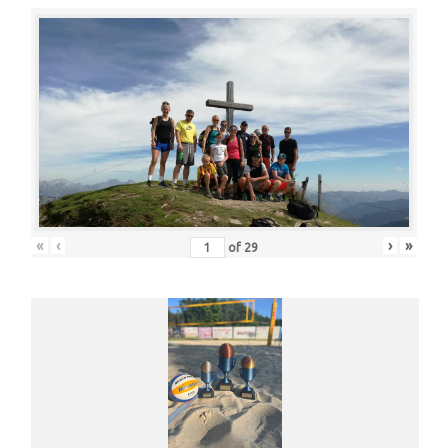
«
‹
›
»
of
29