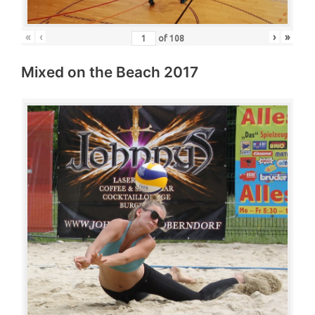
«
‹
›
»
of
108
Mixed on the Beach 2017