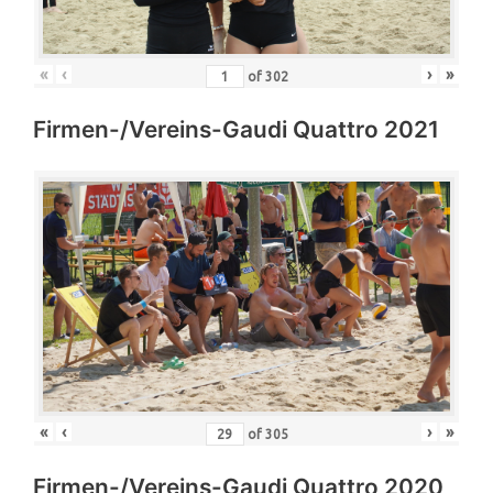
«
‹
›
»
of
302
Firmen-/Vereins-Gaudi Quattro 2021
«
‹
›
»
of
305
Firmen-/Vereins-Gaudi Quattro 2020