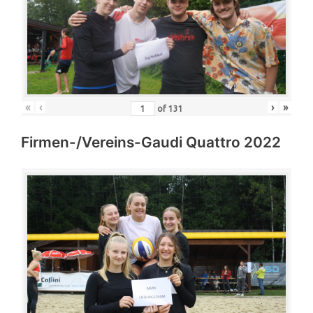
«
‹
›
»
of
131
Firmen-/Vereins-Gaudi Quattro 2022