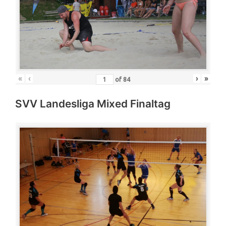
«
‹
›
»
of
84
SVV Landesliga Mixed Finaltag