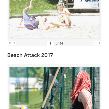
«
‹
›
»
of
64
Beach Attack 2017