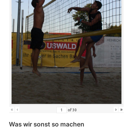
«
‹
›
»
of
30
Was wir sonst so machen