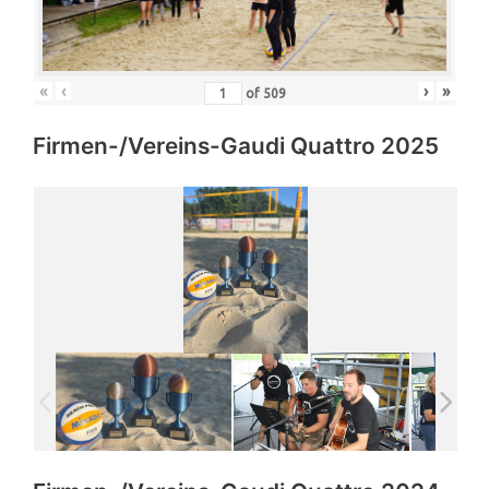
«
‹
›
»
of
509
Firmen-/Vereins-Gaudi Quattro 2025