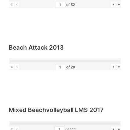
«
‹
›
»
of
52
Beach Attack 2013
«
‹
›
»
of
20
Mixed Beachvolleyball LMS 2017
«
‹
›
»
of
111