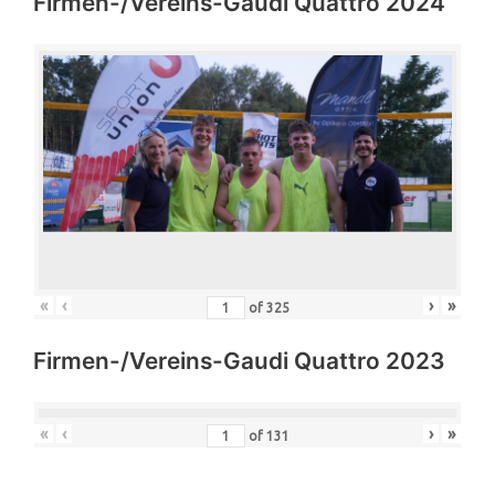
Firmen-/Vereins-Gaudi Quattro 2024
«
‹
›
»
of
325
Firmen-/Vereins-Gaudi Quattro 2023
«
‹
›
»
of
131