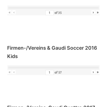
«
‹
›
»
of
35
Firmen-/Vereins & Gaudi Soccer 2016
Kids
«
‹
›
»
of
57