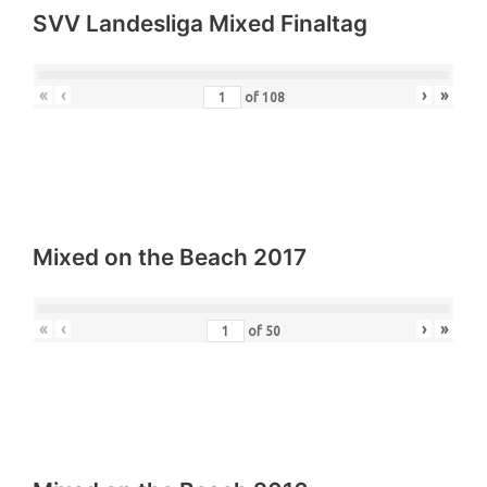
SVV Landesliga Mixed Finaltag
«
‹
›
»
of
108
Mixed on the Beach 2017
«
‹
›
»
of
50