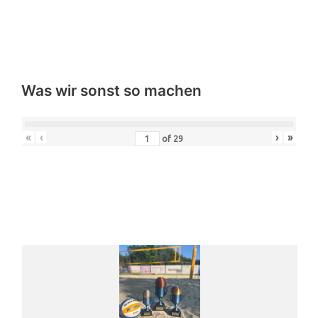
Was wir sonst so machen
«
‹
›
»
of
29