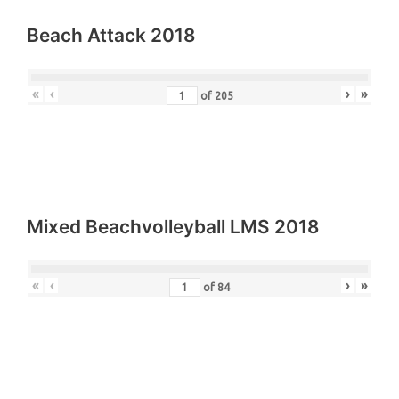
Beach Attack 2018
«
‹
›
»
of
205
Mixed Beachvolleyball LMS 2018
«
‹
›
»
of
84