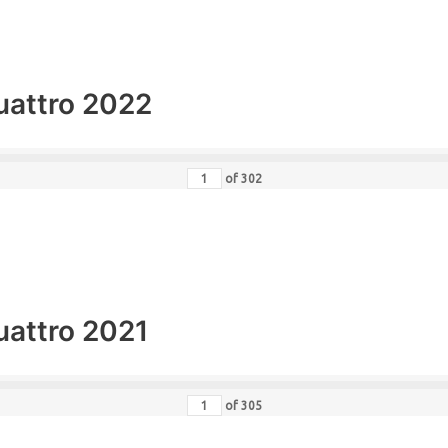
uattro 2022
of
302
uattro 2021
of
305