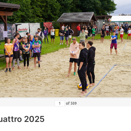
of
509
uattro 2025