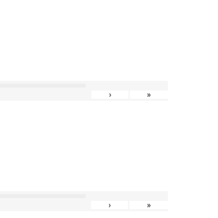
›
»
›
»