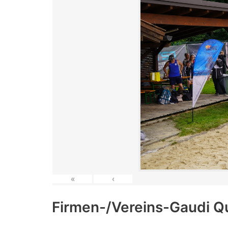
«
‹
Firmen-/Vereins-Gaudi Q