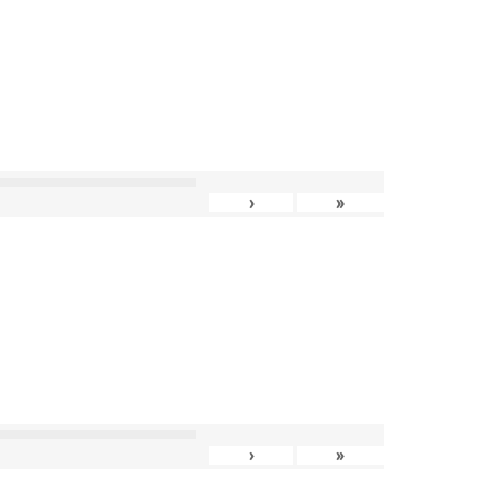
›
»
›
»