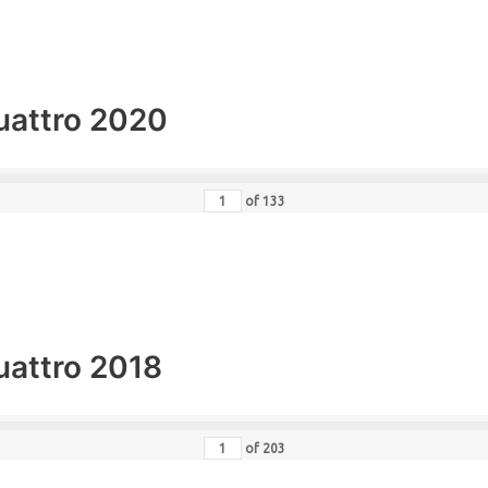
uattro 2020
of
133
uattro 2018
of
203