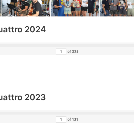
uattro 2024
of
325
uattro 2023
of
131