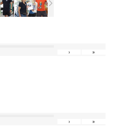
›
»
›
»