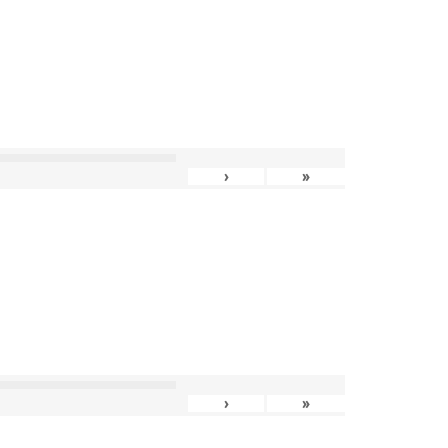
›
»
›
»