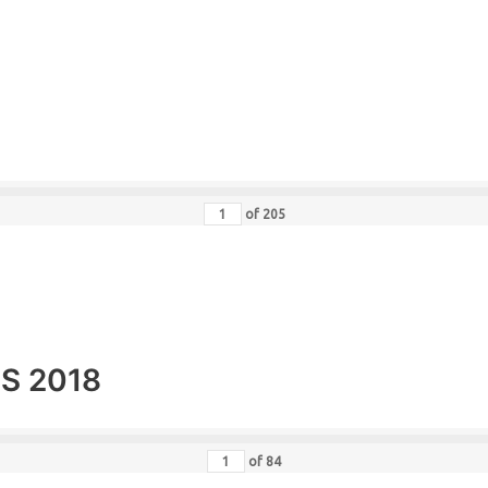
of
205
MS 2018
of
84