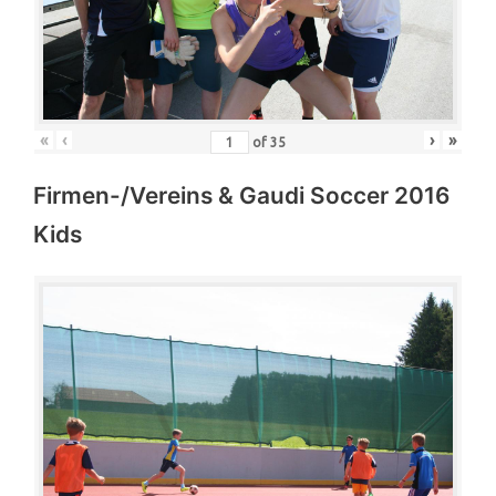
«
‹
›
»
of
35
Firmen-/Vereins & Gaudi Soccer 2016
Kids