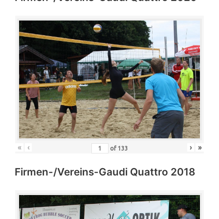
«
‹
›
»
of
133
Firmen-/Vereins-Gaudi Quattro 2018