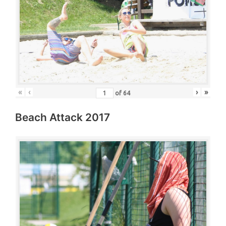
«
‹
›
»
of
64
Beach Attack 2017