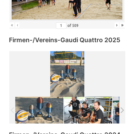
«
‹
›
»
of
509
Firmen-/Vereins-Gaudi Quattro 2025