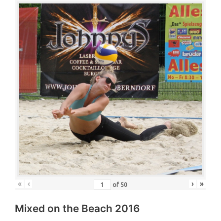
«
‹
›
»
of
50
Mixed on the Beach 2016