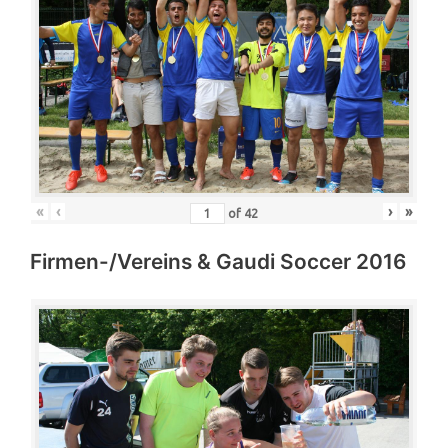
«
‹
›
»
of
42
Firmen-/Vereins & Gaudi Soccer 2016