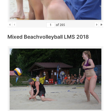
«
‹
›
»
of
205
Mixed Beachvolleyball LMS 2018