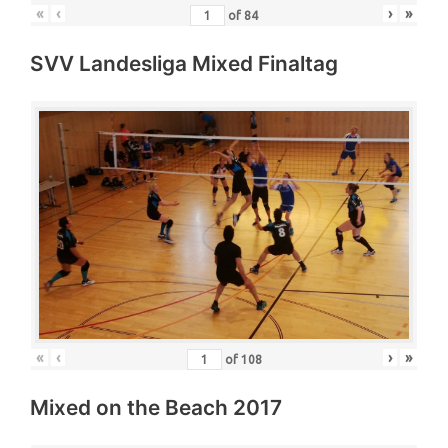
«
‹
›
»
of
84
SVV Landesliga Mixed Finaltag
«
‹
›
»
of
108
Mixed on the Beach 2017