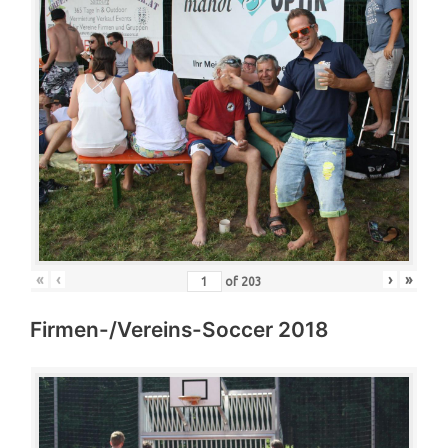
«
‹
›
»
of
203
Firmen-/Vereins-Soccer 2018