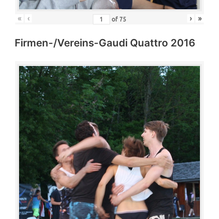
«
‹
›
»
of
75
Firmen-/Vereins-Gaudi Quattro 2016