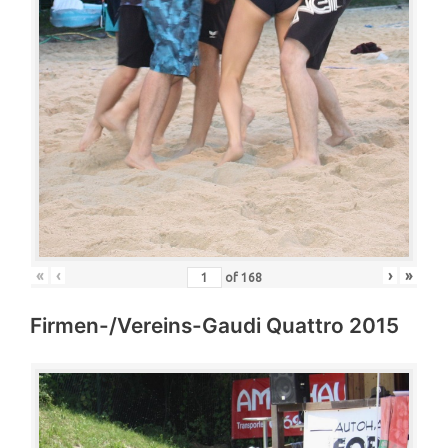
«
‹
›
»
of
168
Firmen-/Vereins-Gaudi Quattro 2015