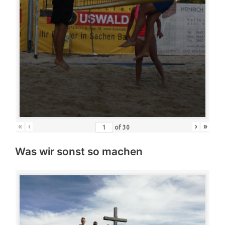
«
‹
›
»
of
30
Was wir sonst so machen