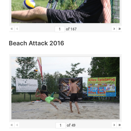
«
‹
›
»
of
167
Beach Attack 2016
«
‹
›
»
of
49