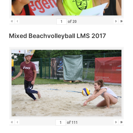
«
‹
›
»
of
20
Mixed Beachvolleyball LMS 2017
«
‹
›
»
of
111