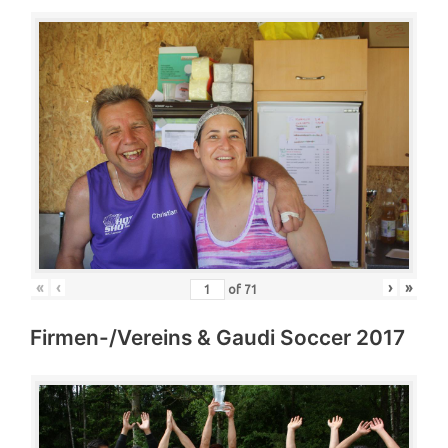
«
‹
›
»
of
71
Firmen-/Vereins & Gaudi Soccer 2017