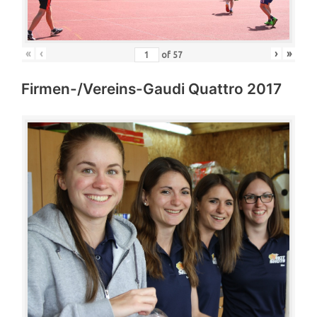
«
‹
›
»
of
57
Firmen-/Vereins-Gaudi Quattro 2017