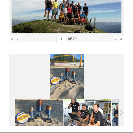
«
‹
›
»
of
29