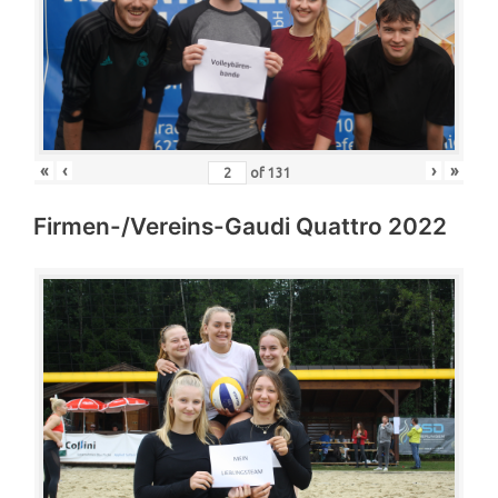
«
‹
›
»
of
131
Firmen-/Vereins-Gaudi Quattro 2022