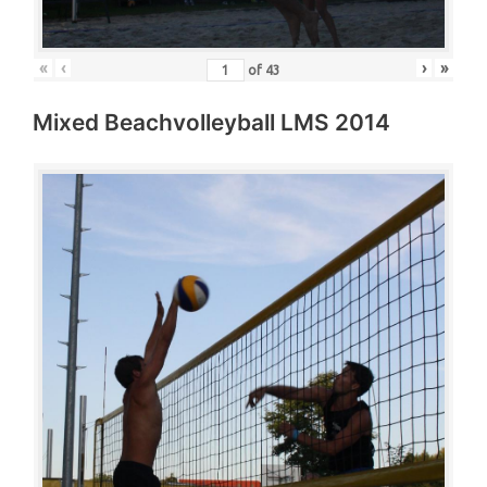
«
‹
›
»
of
43
Mixed Beachvolleyball LMS 2014