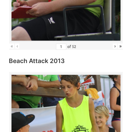
«
‹
›
»
of
52
Beach Attack 2013