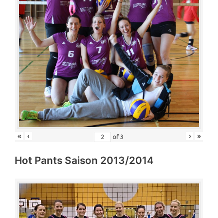
«
‹
›
»
of
3
Hot Pants Saison 2013/2014