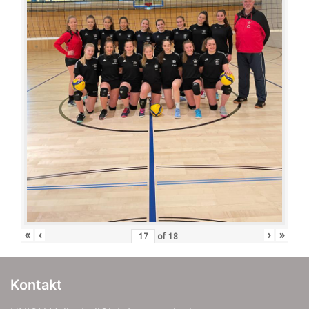
«
‹
›
»
of
18
Kontakt