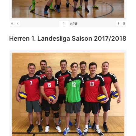
«
‹
›
»
of
8
Herren 1. Landesliga Saison 2017/2018