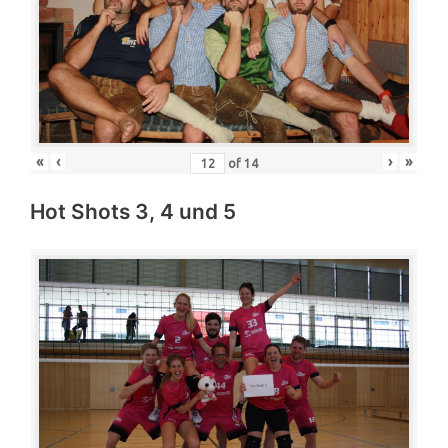
«
‹
›
»
of
14
Hot Shots 3, 4 und 5