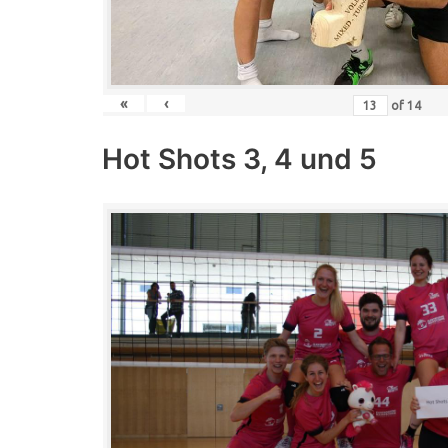
«
‹
of
14
Hot Shots 3, 4 und 5