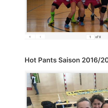
«
‹
of
8
Hot Pants Saison 2016/2