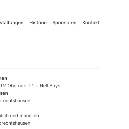
nstaltungen
Historie
Sponsoren
Kontakt
rren
TV Oberndorf 1 = Hell Boys
amen
prechtshausen
lich und männlich
prechtshausen