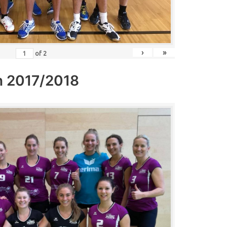
›
»
of
2
n 2017/2018