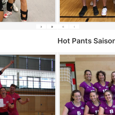
›
»
«
‹
Hot Pants Saiso