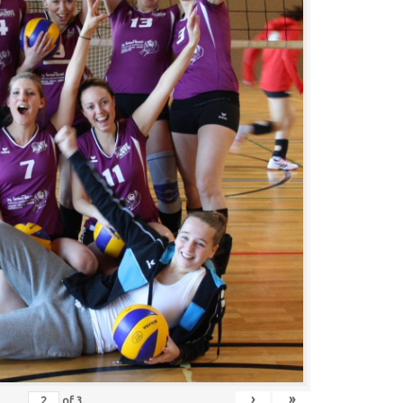
›
»
of
3