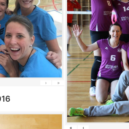
›
»
016
«
‹