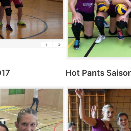
›
»
017
Hot Pants Saiso