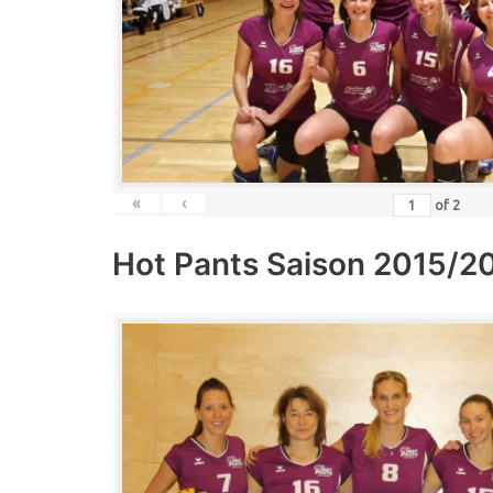
«
‹
of
2
Hot Pants Saison 2015/2