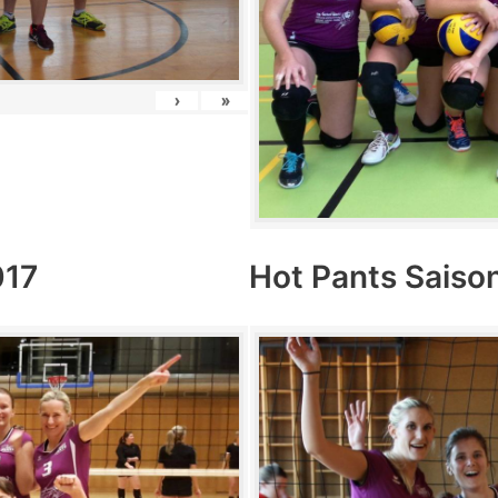
›
»
017
Hot Pants Saiso