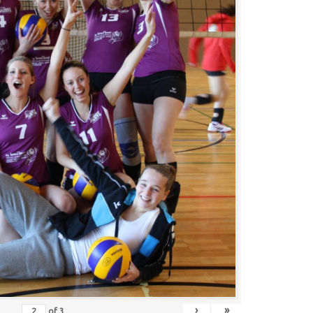
›
»
of
3