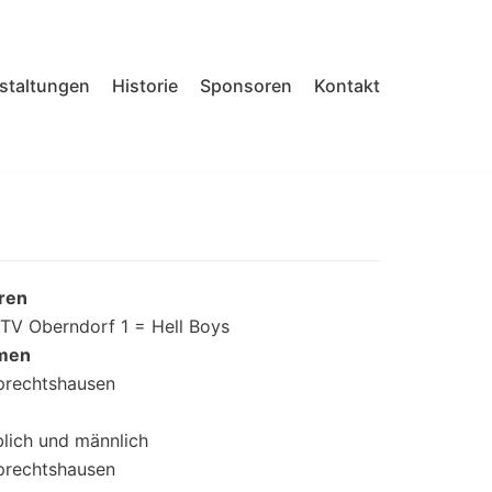
nstaltungen
Historie
Sponsoren
Kontakt
rren
TV Oberndorf 1 = Hell Boys
amen
prechtshausen
lich und männlich
prechtshausen