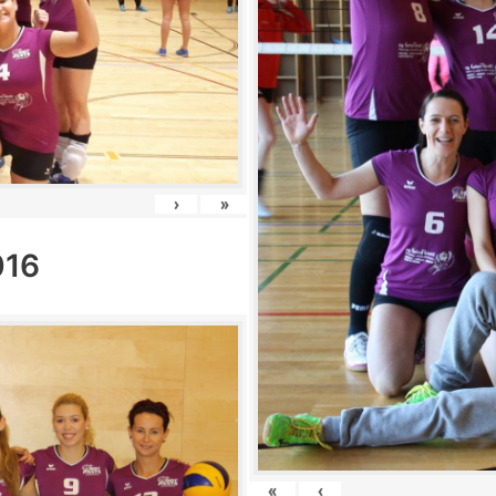
›
»
016
«
‹