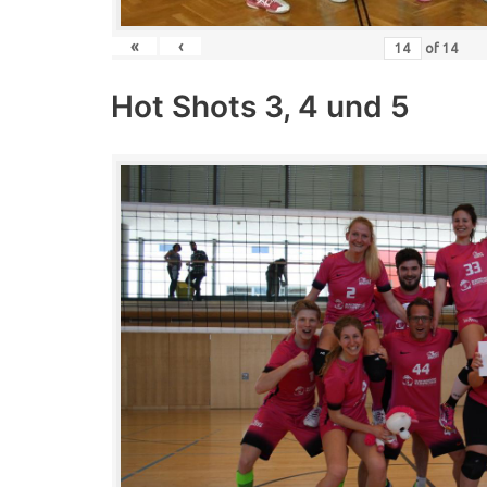
«
‹
of
14
Hot Shots 3, 4 und 5