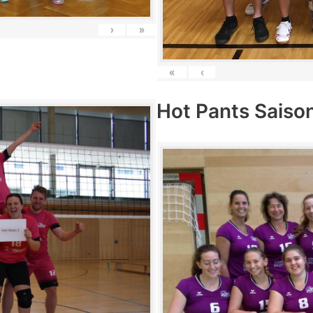
›
»
«
‹
Hot Pants Saiso