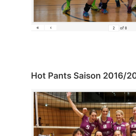
«
‹
of
8
Hot Pants Saison 2016/2