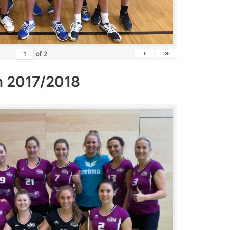
›
»
of
2
n 2017/2018