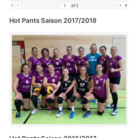
«
‹
›
»
of
2
Hot Pants Saison 2017/2018