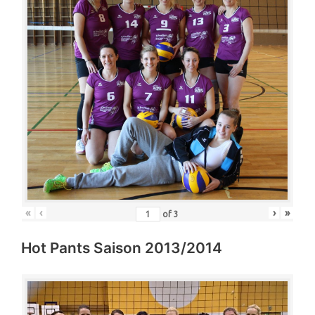
«
‹
›
»
of
3
Hot Pants Saison 2013/2014