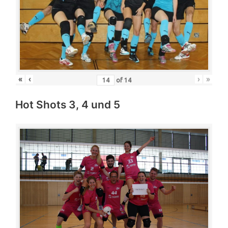
«
‹
›
»
of
14
Hot Shots 3, 4 und 5