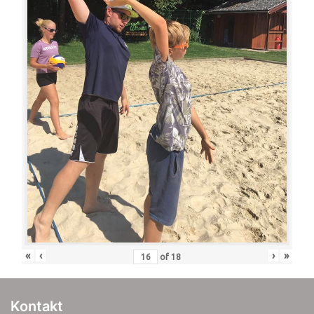
«
‹
›
»
of
18
Kontakt