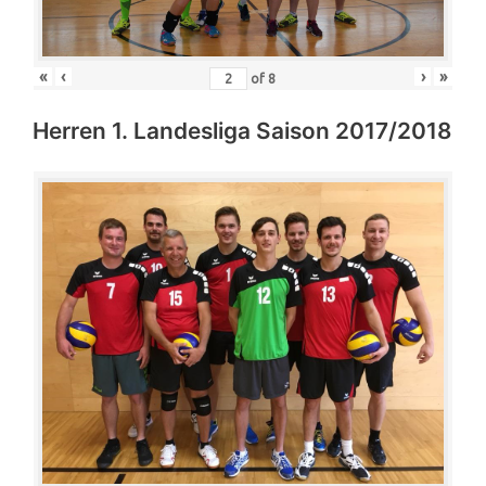
«
‹
›
»
of
8
Herren 1. Landesliga Saison 2017/2018