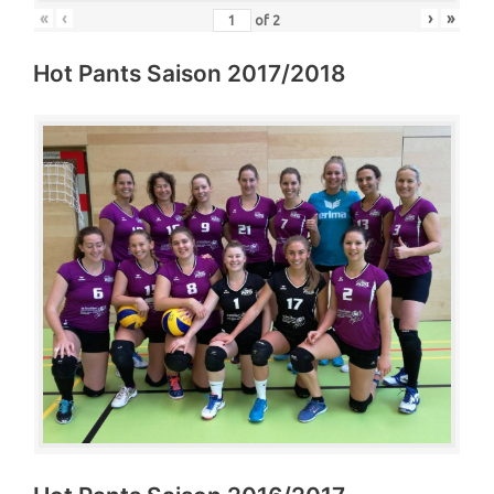
«
‹
›
»
of
2
Hot Pants Saison 2017/2018