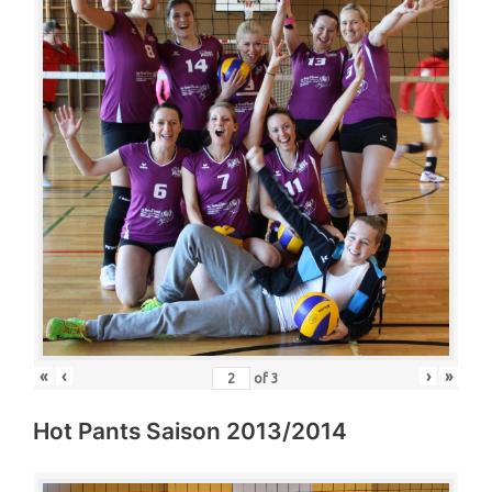
«
‹
›
»
of
3
Hot Pants Saison 2013/2014