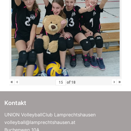
«
‹
›
»
of
18
Kontakt
UNION VolleyballClub Lamprechtshausen
volleyball@lamprechtshausen.at
Buchenweg 10A