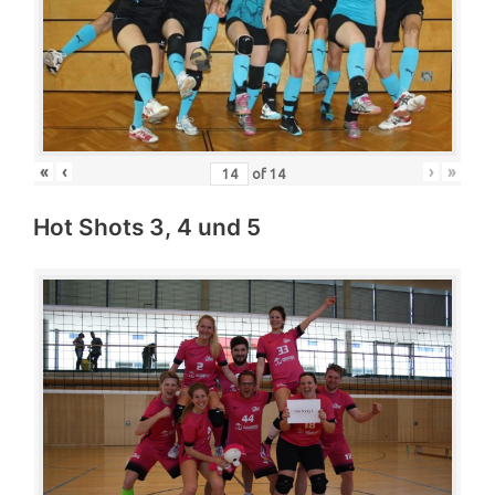
«
‹
›
»
of
14
Hot Shots 3, 4 und 5