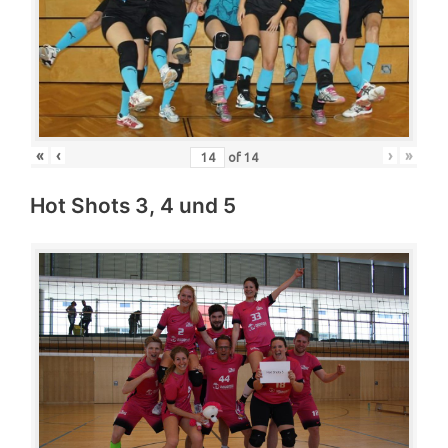
«
‹
›
»
of
14
Hot Shots 3, 4 und 5