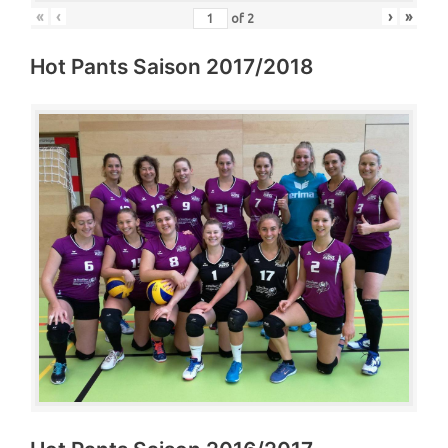
«
‹
›
»
of
2
Hot Pants Saison 2017/2018