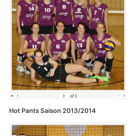
«
‹
›
»
of
3
Hot Pants Saison 2013/2014