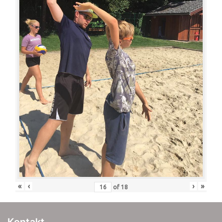
«
‹
›
»
of
18