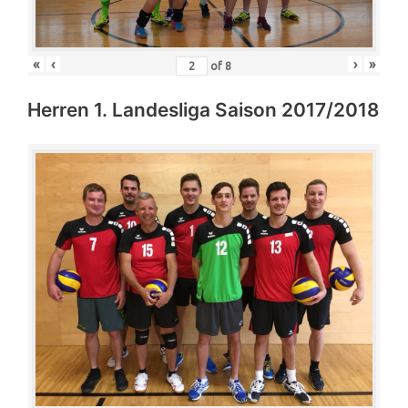
«
‹
›
»
of
8
Herren 1. Landesliga Saison 2017/2018