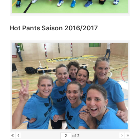
Hot Pants Saison 2016/2017
«
‹
›
»
of
2