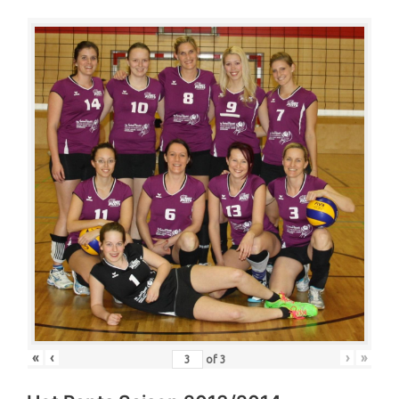
«
‹
›
»
of
3