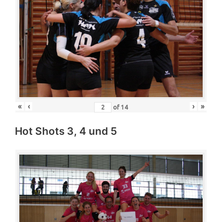
«
‹
›
»
of
14
Hot Shots 3, 4 und 5