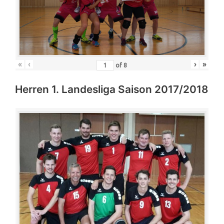
«
‹
›
»
of
8
Herren 1. Landesliga Saison 2017/2018