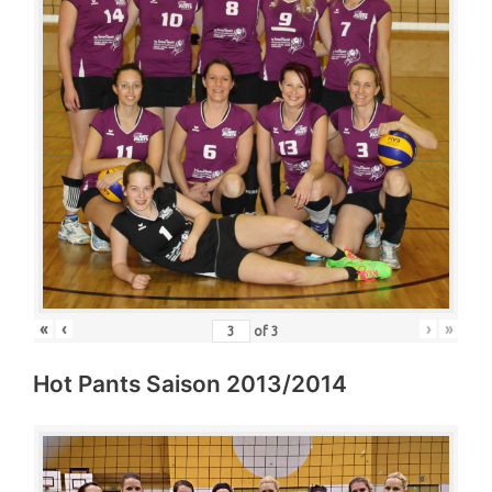
«
‹
›
»
of
3
Hot Pants Saison 2013/2014