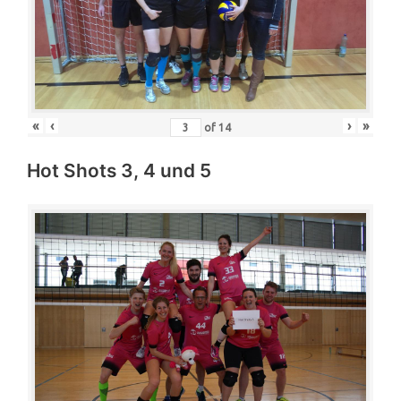
«
‹
›
»
of
14
Hot Shots 3, 4 und 5