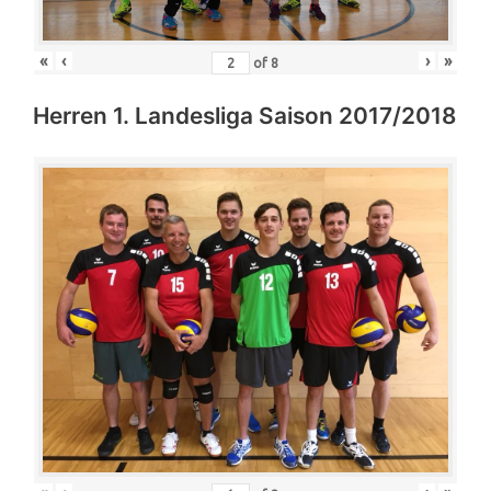
«
‹
›
»
of
8
Herren 1. Landesliga Saison 2017/2018