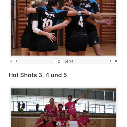
«
‹
›
»
of
14
Hot Shots 3, 4 und 5