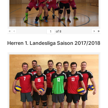
«
‹
›
»
of
8
Herren 1. Landesliga Saison 2017/2018