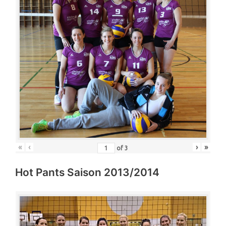
«
‹
›
»
of
3
Hot Pants Saison 2013/2014