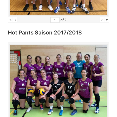
«
‹
›
»
of
2
Hot Pants Saison 2017/2018