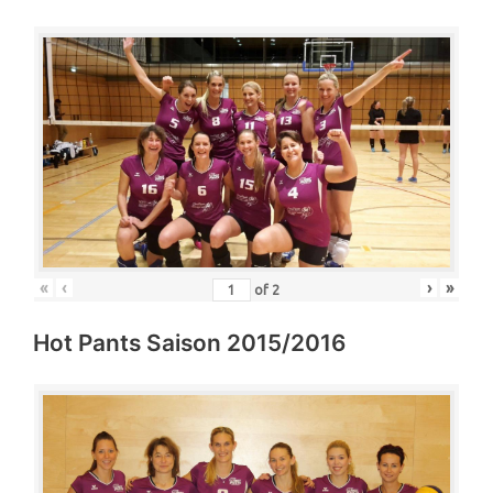
«
‹
›
»
of
2
Hot Pants Saison 2015/2016