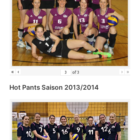
«
‹
›
»
of
3
Hot Pants Saison 2013/2014