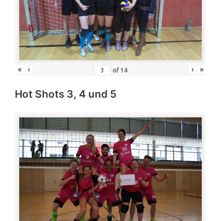
«
‹
›
»
of
14
Hot Shots 3, 4 und 5