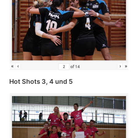
«
‹
›
»
of
14
Hot Shots 3, 4 und 5