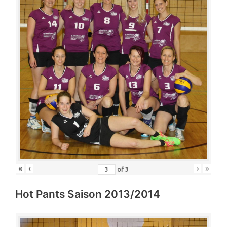
«
‹
›
»
of
3
Hot Pants Saison 2013/2014