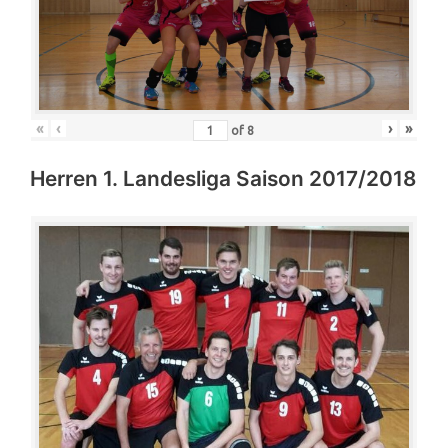
«
‹
›
»
of
8
Herren 1. Landesliga Saison 2017/2018