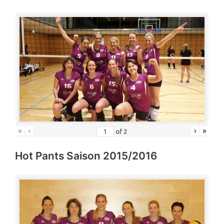
«
‹
›
»
of
2
Hot Pants Saison 2015/2016