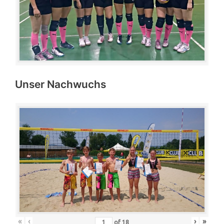
Unser Nachwuchs
«
‹
›
»
of
18