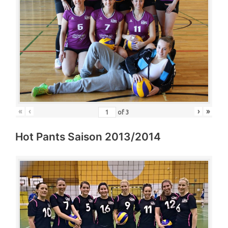
«
‹
›
»
of
3
Hot Pants Saison 2013/2014