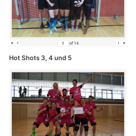
«
‹
›
»
of
14
Hot Shots 3, 4 und 5