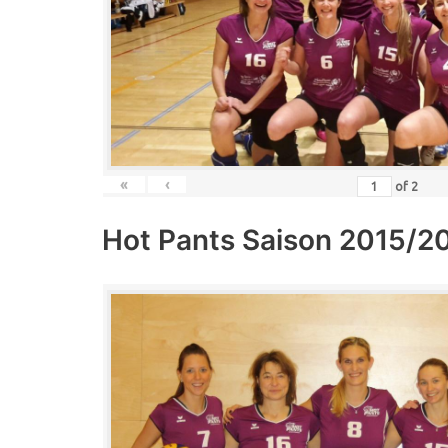
«
‹
of
2
Hot Pants Saison 2015/2