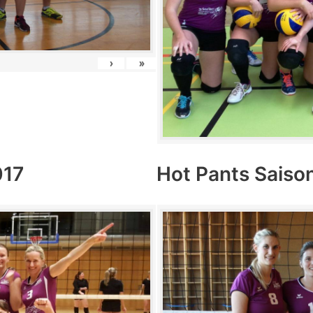
›
»
017
Hot Pants Saiso