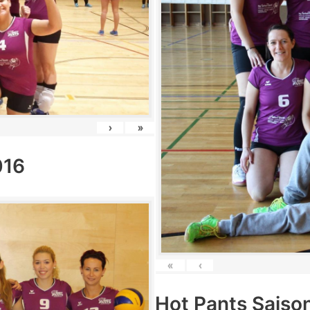
›
»
016
«
‹
Hot Pants Saiso