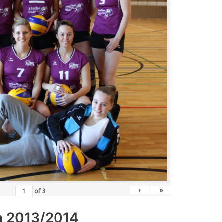
›
»
of
3
n 2013/2014