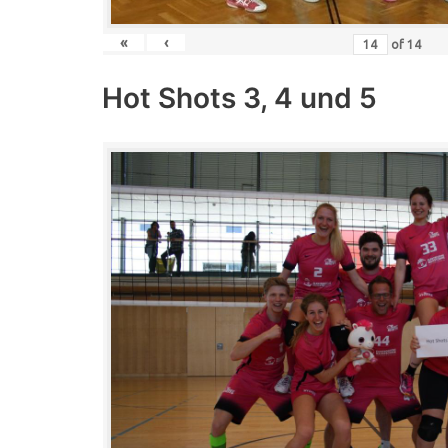
«
‹
of
14
Hot Shots 3, 4 und 5