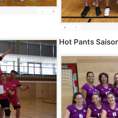
›
»
«
‹
Hot Pants Saiso