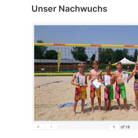
Unser Nachwuchs
«
‹
of
18