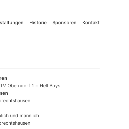
nstaltungen
Historie
Sponsoren
Kontakt
rren
TV Oberndorf 1 = Hell Boys
amen
prechtshausen
lich und männlich
prechtshausen