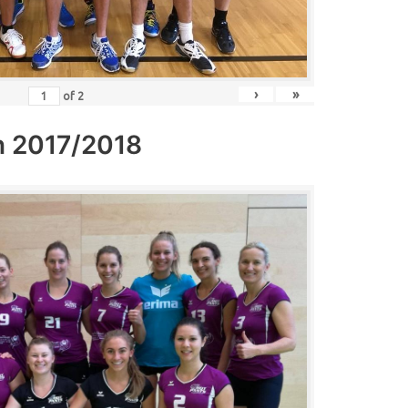
›
»
of
2
n 2017/2018