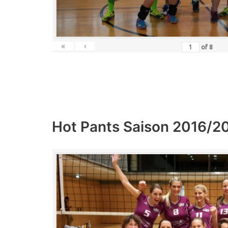
«
‹
of
8
Hot Pants Saison 2016/2