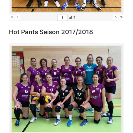
«
‹
›
»
of
2
Hot Pants Saison 2017/2018