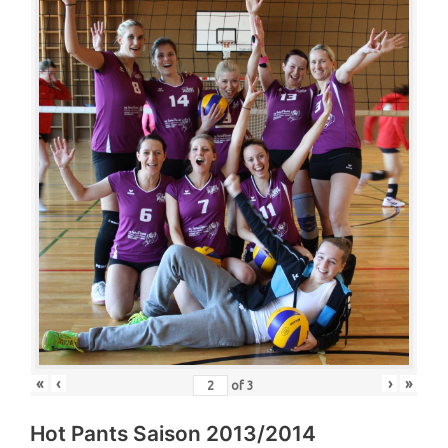
«
‹
›
»
of
3
Hot Pants Saison 2013/2014