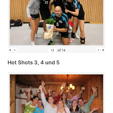
«
‹
›
»
of
14
Hot Shots 3, 4 und 5