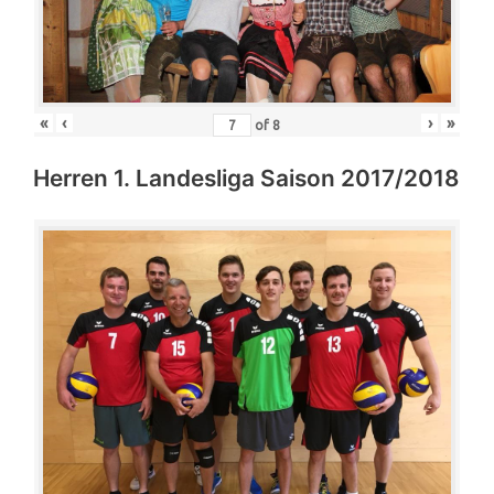
«
‹
›
»
of
8
Herren 1. Landesliga Saison 2017/2018