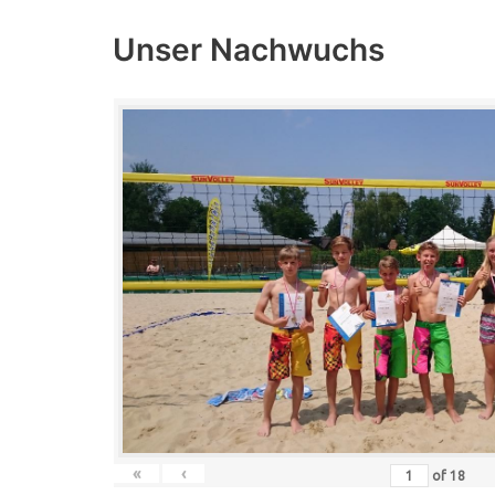
Unser Nachwuchs
«
‹
of
18