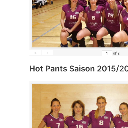
«
‹
of
2
Hot Pants Saison 2015/2