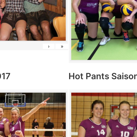
›
»
017
Hot Pants Saiso