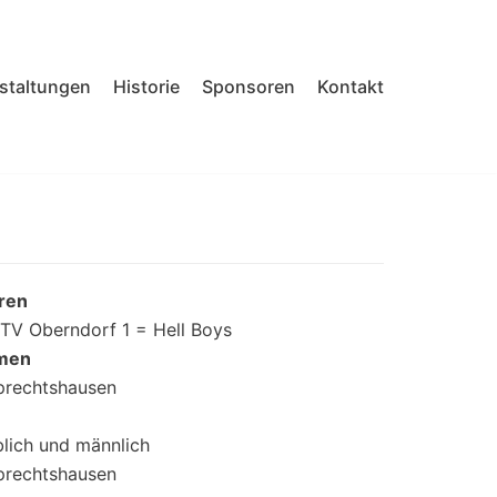
nstaltungen
Historie
Sponsoren
Kontakt
rren
TV Oberndorf 1 = Hell Boys
amen
prechtshausen
lich und männlich
prechtshausen