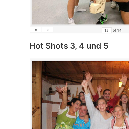
«
‹
of
14
Hot Shots 3, 4 und 5