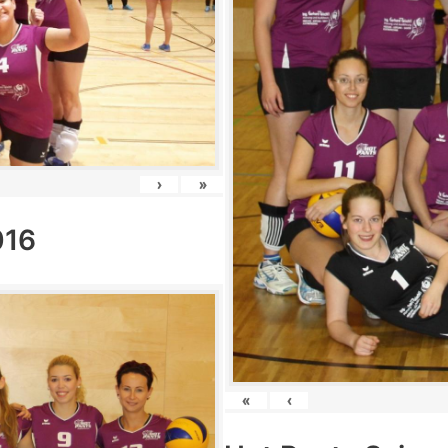
›
»
016
«
‹