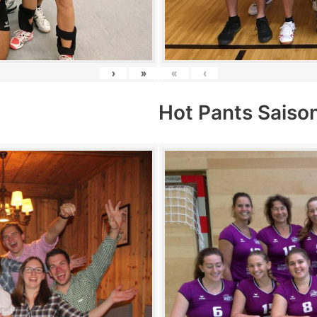
›
»
«
‹
Hot Pants Saiso