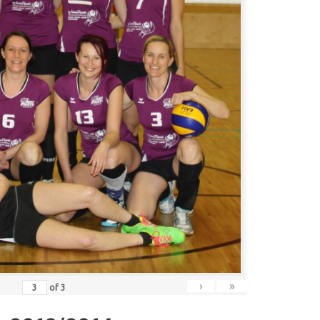
›
»
of
3