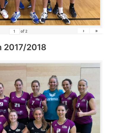
›
»
of
2
n 2017/2018