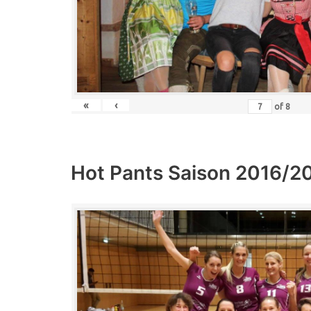
«
‹
of
8
Hot Pants Saison 2016/2