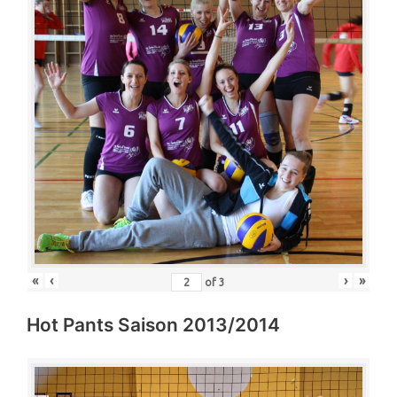
«
‹
›
»
of
3
Hot Pants Saison 2013/2014