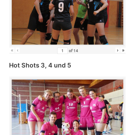
«
‹
›
»
of
14
Hot Shots 3, 4 und 5