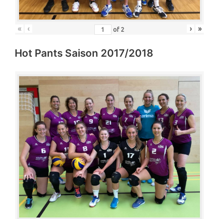
«
‹
›
»
of
2
Hot Pants Saison 2017/2018