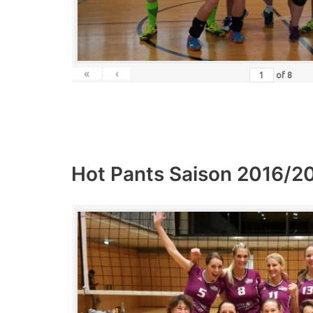
«
‹
of
8
Hot Pants Saison 2016/2