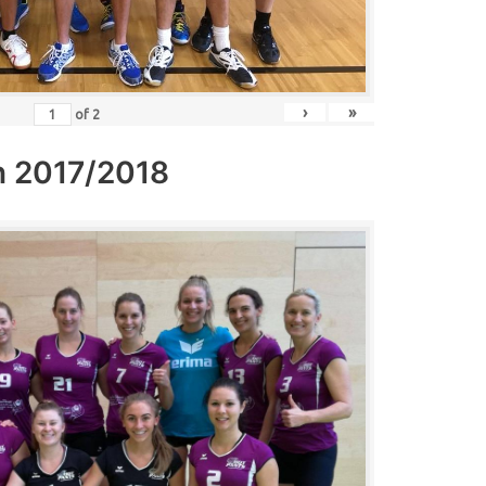
›
»
of
2
n 2017/2018