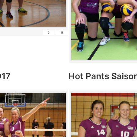
›
»
017
Hot Pants Saiso