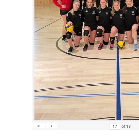
«
‹
of
18