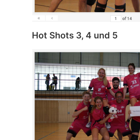
«
‹
of
14
Hot Shots 3, 4 und 5