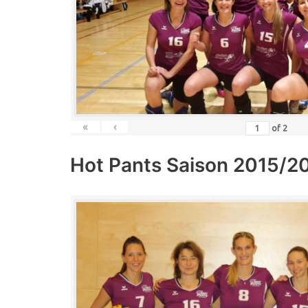
«
‹
of
2
Hot Pants Saison 2015/2