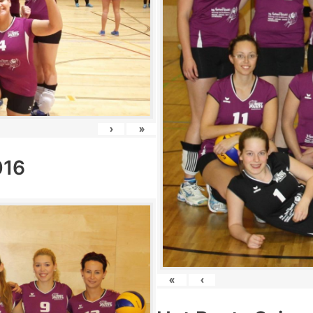
›
»
016
«
‹