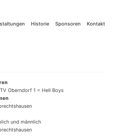
nstaltungen
Historie
Sponsoren
Kontakt
rren
TV Oberndorf 1 = Hell Boys
amen
prechtshausen
lich und männlich
prechtshausen