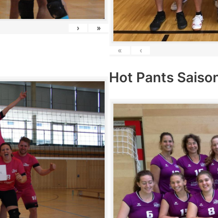
›
»
«
‹
Hot Pants Saiso