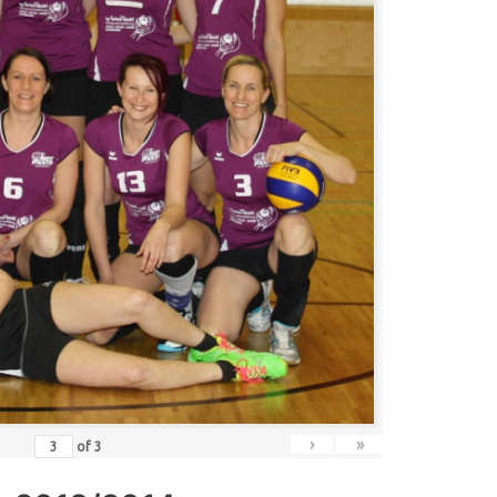
›
»
of
3